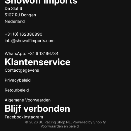
Showoff Imports
De Slof 6
5107 RJ Dongen
Nederland
+31 (0) 162386890
info@showoffimports.com
WhatsApp: +31 6 13196734
Klantenservice
Contactgegevens
Privacybeleid
Terugbetalingsbeleid
Retourbeleid
Privacybeleid
Algemene voorwaarden
Algemene Voorwaarden
Blijf verbonden
Verzendbeleid
Contactgegevens
Facebook
Instagram
© 2026
BC Racing Shop NL
,
Powered by Shopify
Voorwaarden en beleid