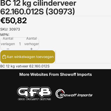
BC 12 kg cilinderveer
Afbeelding
openen
62.160.012S (30973)
in
volledig
€50,82
scherm
SKU: 30973
MPN:
Aantal
Aantal
verlagen
verhogen
Aan winkelwagen toevoegen
BC 12 kg vatveer 62.160.012S
More Websites From Showoff Imports