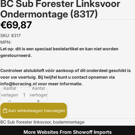
BC Sub Forester Linksvoor
Afbeelding
openen
Ondermontage (8317)
in
volledig
€69,87
scherm
SKU: 8317
MPN:
Let op: dit is een speciaal bestelartikel en kan niet worden
geretourneerd.
Controleer alstublieft vóór aankoop of dit onderdeel geschikt is
voor uw voertuig. Bij twijfel kunt u contact opnemen via
info@bcracing.nl
voor meer informatie.
Aantal
Aantal
verlagen
verhogen
Aan winkelwagen toevoegen
BC Sub Forester linksvoor, bodemmontage
More Websites From Showoff Imports