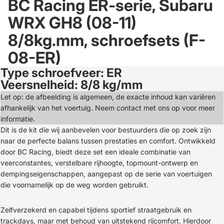
BC Racing ER-serie, Subaru
WRX GH8 (08-11)
8/8kg.mm, schroefsets (F-
08-ER)
Type schroefveer: ER
Afbeelding
Veersnelheid: 8/8 kg/mm
openen
in
Let op: de afbeelding is algemeen, de exacte inhoud kan variëren
volledig
afhankelijk van het voertuig. Neem contact met ons op voor meer
scherm
informatie.
Dit is de kit die wij aanbevelen voor bestuurders die op zoek zijn
naar de perfecte balans tussen prestaties en comfort. Ontwikkeld
door BC Racing, biedt deze set een ideale combinatie van
veerconstantes, verstelbare rijhoogte, topmount-ontwerp en
dempingseigenschappen, aangepast op de serie van voertuigen
die voornamelijk op de weg worden gebruikt.
Zelfverzekerd en capabel tijdens sportief straatgebruik en
trackdays, maar met behoud van uitstekend rijcomfort. Hierdoor