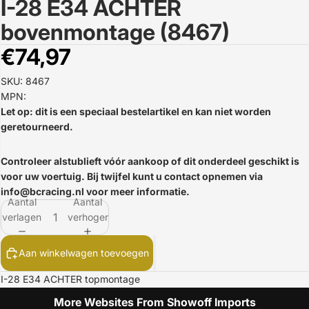
I-28 E34 ACHTER
Afbeelding
openen
bovenmontage (8467)
in
volledig
€74,97
scherm
SKU: 8467
MPN:
Let op: dit is een speciaal bestelartikel en kan niet worden
geretourneerd.
Controleer alstublieft vóór aankoop of dit onderdeel geschikt is
voor uw voertuig. Bij twijfel kunt u contact opnemen via
info@bcracing.nl
voor meer informatie.
Aantal
Aantal
verlagen
verhogen
Aan winkelwagen toevoegen
I-28 E34 ACHTER topmontage
More Websites From Showoff Imports