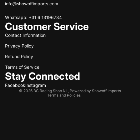
info@showoffimports.com
Whatsapp: +31 6 13196734
Customer Service
Contact Information
Privacy Policy
Refund policy
Refund Policy
Privacy policy
Terms of service
Terms of Service
Stay Connected
Shipping policy
Contact information
Facebook
Instagram
© 2026
BC Racing Shop NL
,
Powered by Showoff Imports
Terms and Policies