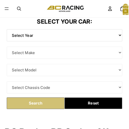
Total
items
in
cart:
0
SELECT YOUR CAR:
Search
Reset