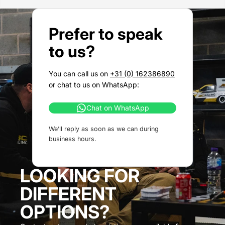
Prefer to speak
to us?
You can call us on
+31 (0) 162386890
or chat to us on WhatsApp:
Chat on WhatsApp
We’ll reply as soon as we can during
business hours.
LOOKING FOR
DIFFERENT
OPTIONS?