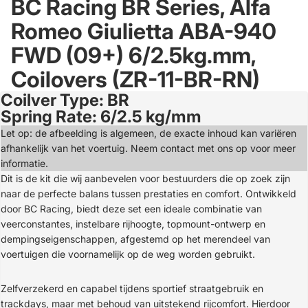
BC Racing BR Series, Alfa
Romeo Giulietta ABA-940
FWD (09+) 6/2.5kg.mm,
Coilovers (ZR-11-BR-RN)
Coilver Type: BR
Open
Spring Rate: 6/2.5 kg/mm
image
in
Let op: de afbeelding is algemeen, de exacte inhoud kan variëren
full
afhankelijk van het voertuig. Neem contact met ons op voor meer
screen
informatie.
Dit is de kit die wij aanbevelen voor bestuurders die op zoek zijn
naar de perfecte balans tussen prestaties en comfort. Ontwikkeld
door BC Racing, biedt deze set een ideale combinatie van
veerconstantes, instelbare rijhoogte, topmount-ontwerp en
dempingseigenschappen, afgestemd op het merendeel van
voertuigen die voornamelijk op de weg worden gebruikt.
Zelfverzekerd en capabel tijdens sportief straatgebruik en
trackdays, maar met behoud van uitstekend rijcomfort. Hierdoor