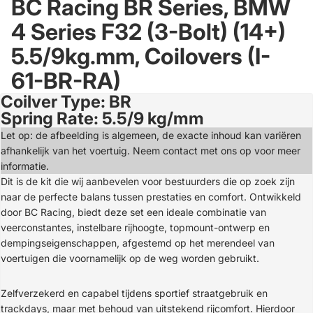
BC Racing BR Series, BMW
4 Series F32 (3-Bolt) (14+)
5.5/9kg.mm, Coilovers (I-
61-BR-RA)
Coilver Type: BR
Open
Spring Rate: 5.5/9 kg/mm
image
in
Let op: de afbeelding is algemeen, de exacte inhoud kan variëren
full
afhankelijk van het voertuig. Neem contact met ons op voor meer
screen
informatie.
Dit is de kit die wij aanbevelen voor bestuurders die op zoek zijn
naar de perfecte balans tussen prestaties en comfort. Ontwikkeld
door BC Racing, biedt deze set een ideale combinatie van
veerconstantes, instelbare rijhoogte, topmount-ontwerp en
dempingseigenschappen, afgestemd op het merendeel van
voertuigen die voornamelijk op de weg worden gebruikt.
Zelfverzekerd en capabel tijdens sportief straatgebruik en
trackdays, maar met behoud van uitstekend rijcomfort. Hierdoor