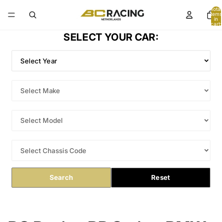
Total
items
in
cart:
0
SELECT YOUR CAR:
Search
Reset