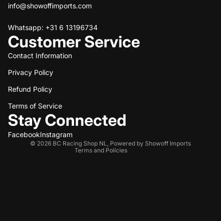
info@showoffimports.com
Whatsapp: +31 6 13196734
Customer Service
Contact Information
Privacy Policy
Refund policy
Refund Policy
Privacy policy
Terms of service
Terms of Service
Stay Connected
Shipping policy
Contact information
Facebook
Instagram
© 2026
BC Racing Shop NL
,
Powered by Showoff Imports
Terms and Policies