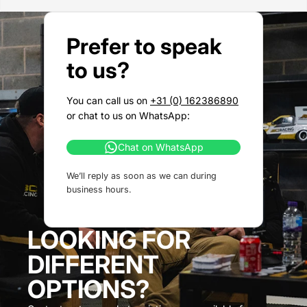
Prefer to speak
to us?
You can call us on
+31 (0) 162386890
or chat to us on WhatsApp:
Chat on WhatsApp
We’ll reply as soon as we can during
business hours.
LOOKING FOR
DIFFERENT
OPTIONS?