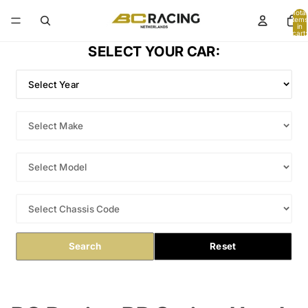
Total
items
in
cart:
0
SELECT YOUR CAR:
Search
Reset