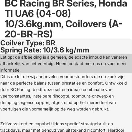
BC Racing BR Series, Honda
Tl UA6 (04-08)
10/3.6kg.mm, Coilovers (A-
20-BR-RS)
Coilver Type: BR
Open
Spring Rate: 10/3.6 kg/mm
image
in
Let op: de afbeelding is algemeen, de exacte inhoud kan variëren
full
afhankelijk van het voertuig. Neem contact met ons op voor meer
screen
informatie.
Dit is de kit die wij aanbevelen voor bestuurders die op zoek zijn
naar de perfecte balans tussen prestaties en comfort. Ontwikkeld
door BC Racing, biedt deze set een ideale combinatie van
veerconstantes, instelbare rijhoogte, topmount-ontwerp en
dempingseigenschappen, afgestemd op het merendeel van
voertuigen die voornamelijk op de weg worden gebruikt.
Zelfverzekerd en capabel tijdens sportief straatgebruik en
trackdays, maar met behoud van uitstekend rijcomfort. Hierdoor