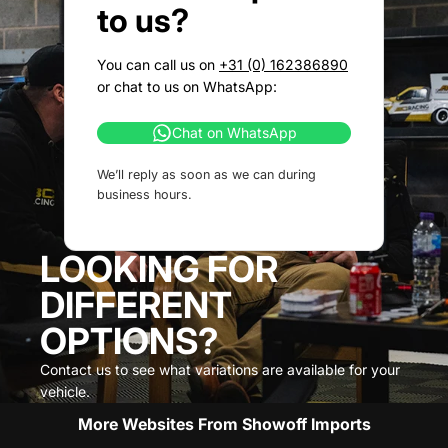
to us?
You can call us on
+31 (0) 162386890
or chat to us on WhatsApp:
Chat on WhatsApp
We’ll reply as soon as we can during
business hours.
LOOKING FOR
DIFFERENT
OPTIONS?
Contact us to see what variations are available for your
vehicle.
More Websites From Showoff Imports