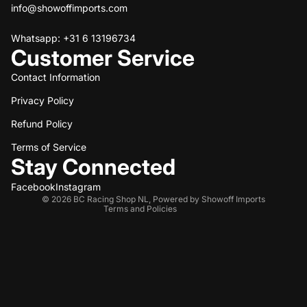
info@showoffimports.com
Whatsapp: +31 6 13196734
Customer Service
Contact Information
Privacy Policy
Refund policy
Refund Policy
Privacy policy
Terms of service
Terms of Service
Stay Connected
Shipping policy
Contact information
Facebook
Instagram
© 2026
BC Racing Shop NL
,
Powered by Showoff Imports
Terms and Policies