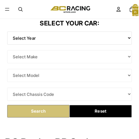
Total
items
in
cart:
0
SELECT YOUR CAR:
Search
Reset