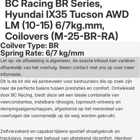
BC Racing BR Series,
Hyundai IX35 Tucson AWD
LM (10-15) 6/7kg.mm,
Coilovers (M-25-BR-RA)
Coilver Type: BR
Open
Spring Rate: 6/7 kg/mm
image
in
Let op: de afbeelding is algemeen, de exacte inhoud kan variëren
full
afhankelijk van het voertuig. Neem contact met ons op voor meer
screen
informatie.
Dit is de kit die wij aanbevelen voor bestuurders die op zoek zijn
naar de perfecte balans tussen prestaties en comfort. Ontwikkeld
door BC Racing, biedt deze set een ideale combinatie van
veerconstantes, instelbare rijhoogte, topmount-ontwerp en
dempingseigenschappen, afgestemd op het merendeel van
voertuigen die voornamelijk op de weg worden gebruikt.
Zelfverzekerd en capabel tijdens sportief straatgebruik en
trackdays, maar met behoud van uitstekend rijcomfort. Hierdoor