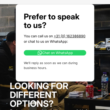
Prefer to speak
to us?
You can call us on
+31 (0) 162386890
or chat to us on WhatsApp:
Chat on WhatsApp
We’ll reply as soon as we can during
business hours.
LOOKING FOR
DIFFERENT
OPTIONS?