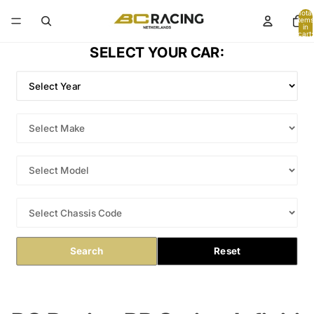
Total
items
in
cart:
0
SELECT YOUR CAR:
Search
Reset