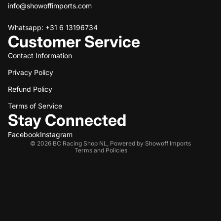
info@showoffimports.com
Whatsapp: +31 6 13196734
Customer Service
Contact Information
Privacy Policy
Refund policy
Refund Policy
Privacy policy
Terms of service
Terms of Service
Stay Connected
Shipping policy
Contact information
Facebook
Instagram
© 2026
BC Racing Shop NL
,
Powered by Showoff Imports
Terms and Policies