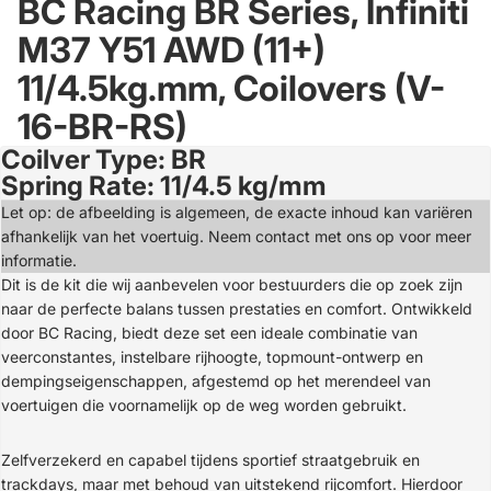
BC Racing BR Series, Infiniti
M37 Y51 AWD (11+)
11/4.5kg.mm, Coilovers (V-
16-BR-RS)
Coilver Type: BR
Open
Spring Rate: 11/4.5 kg/mm
image
in
Let op: de afbeelding is algemeen, de exacte inhoud kan variëren
full
afhankelijk van het voertuig. Neem contact met ons op voor meer
screen
informatie.
Dit is de kit die wij aanbevelen voor bestuurders die op zoek zijn
naar de perfecte balans tussen prestaties en comfort. Ontwikkeld
door BC Racing, biedt deze set een ideale combinatie van
veerconstantes, instelbare rijhoogte, topmount-ontwerp en
dempingseigenschappen, afgestemd op het merendeel van
voertuigen die voornamelijk op de weg worden gebruikt.
Zelfverzekerd en capabel tijdens sportief straatgebruik en
trackdays, maar met behoud van uitstekend rijcomfort. Hierdoor