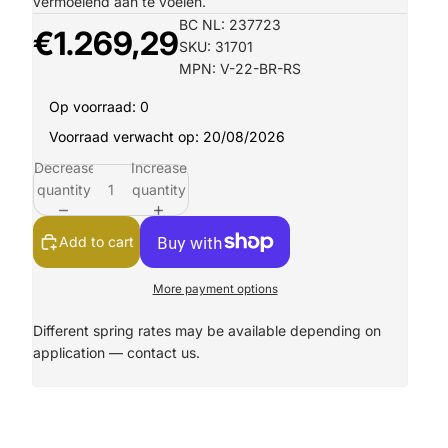
vermoeiend aan te voelen.
BC NL: 237723
€1.269,29
SKU: 31701
MPN: V-22-BR-RS
Op voorraad: 0
Voorraad verwacht op: 20/08/2026
Decrease
Increase
quantity
quantity
Add to cart
More payment options
Different spring rates may be available depending on
application —
contact us.