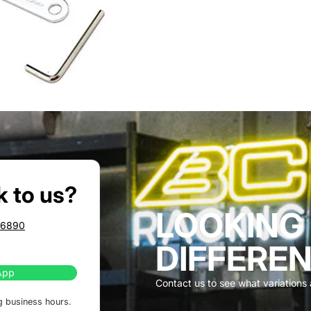
k to us?
LOOKING
86890
DIFFEREN
App
Contact us to see what variations a
g business hours.