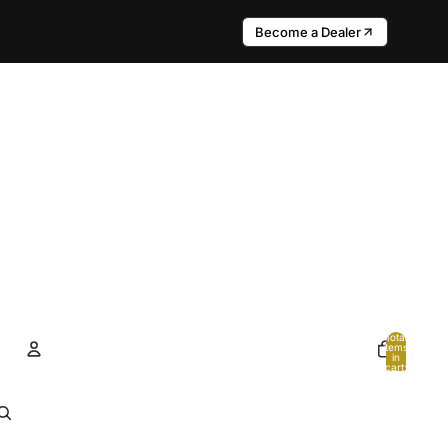
Become a Dealer
Total
items
in
cart:
0
Account
Other sign in options