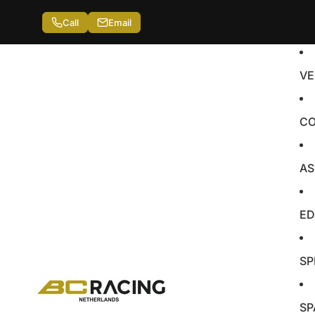
Call
Email
VE
CO
AS
ED
SP
SP