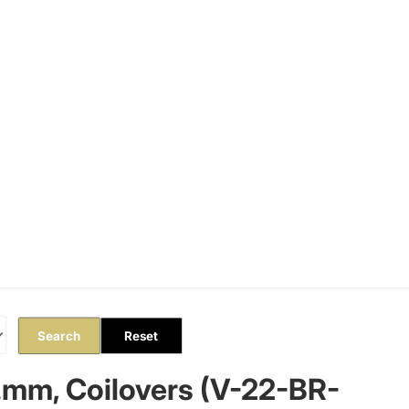
Orders
Profile
Search
Reset
g.mm, Coilovers (V-22-BR-