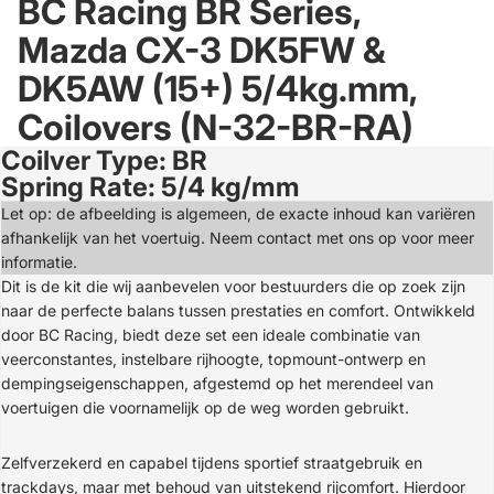
BC Racing BR Series,
Mazda CX-3 DK5FW &
DK5AW (15+) 5/4kg.mm,
Coilovers (N-32-BR-RA)
Coilver Type: BR
Open
Spring Rate: 5/4 kg/mm
image
in
Let op: de afbeelding is algemeen, de exacte inhoud kan variëren
full
afhankelijk van het voertuig. Neem contact met ons op voor meer
screen
informatie.
Dit is de kit die wij aanbevelen voor bestuurders die op zoek zijn
naar de perfecte balans tussen prestaties en comfort. Ontwikkeld
door BC Racing, biedt deze set een ideale combinatie van
veerconstantes, instelbare rijhoogte, topmount-ontwerp en
dempingseigenschappen, afgestemd op het merendeel van
voertuigen die voornamelijk op de weg worden gebruikt.
Zelfverzekerd en capabel tijdens sportief straatgebruik en
trackdays, maar met behoud van uitstekend rijcomfort. Hierdoor