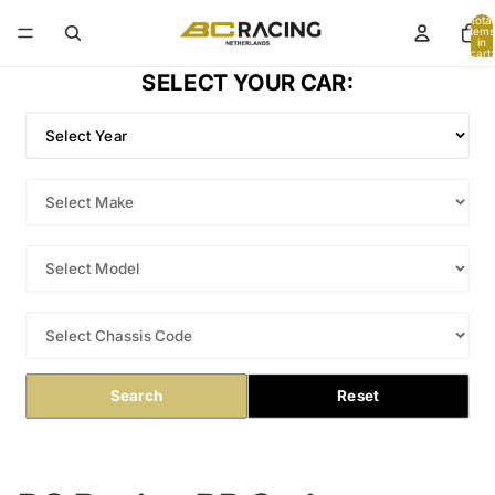
Total
items
in
cart:
0
SELECT YOUR CAR:
Search
Reset