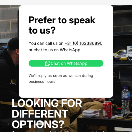
Prefer to speak
to us?
You can call us on
+31 (0) 162386890
or chat to us on WhatsApp:
Chat on WhatsApp
We’ll reply as soon as we can during
business hours.
LOOKING FOR
DIFFERENT
OPTIONS?