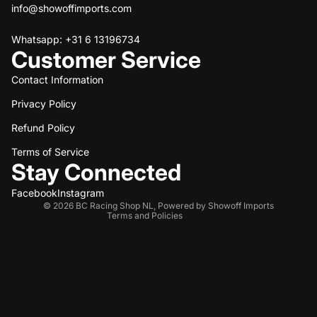
info@showoffimports.com
Whatsapp: +31 6 13196734
Customer Service
Contact Information
Privacy Policy
Refund policy
Refund Policy
Privacy policy
Terms of service
Terms of Service
Stay Connected
Shipping policy
Contact information
Facebook
Instagram
© 2026
BC Racing Shop NL
,
Powered by Showoff Imports
Terms and Policies