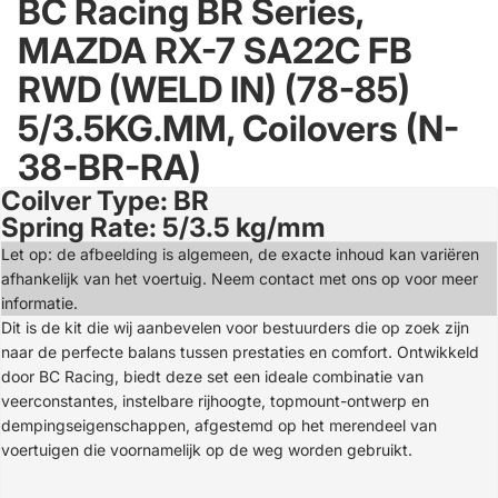
BC Racing BR Series,
MAZDA RX-7 SA22C FB
RWD (WELD IN) (78-85)
5/3.5KG.MM, Coilovers (N-
38-BR-RA)
Coilver Type: BR
Open
Spring Rate: 5/3.5 kg/mm
image
in
Let op: de afbeelding is algemeen, de exacte inhoud kan variëren
full
afhankelijk van het voertuig. Neem contact met ons op voor meer
screen
informatie.
Dit is de kit die wij aanbevelen voor bestuurders die op zoek zijn
naar de perfecte balans tussen prestaties en comfort. Ontwikkeld
door BC Racing, biedt deze set een ideale combinatie van
veerconstantes, instelbare rijhoogte, topmount-ontwerp en
dempingseigenschappen, afgestemd op het merendeel van
voertuigen die voornamelijk op de weg worden gebruikt.