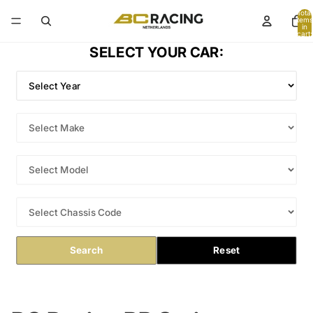
Total
items
in
cart:
0
SELECT YOUR CAR:
Search
Reset