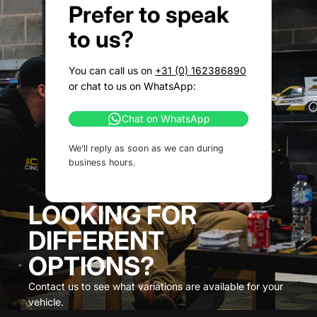
Prefer to speak
to us?
You can call us on
+31 (0) 162386890
or chat to us on WhatsApp:
Chat on WhatsApp
We’ll reply as soon as we can during
business hours.
LOOKING FOR
DIFFERENT
OPTIONS?
Contact us to see what variations are available for your
vehicle.