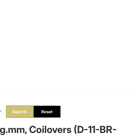
Orders
Profile
Search
Reset
kg.mm, Coilovers (D-11-BR-