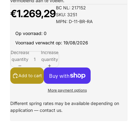
vermoeiend aan te voelen.
BC NL: 217152
€1.269,29
SKU: 3251
MPN: D-11-BR-RA
Op voorraad: 0
Voorraad verwacht op: 19/08/2026
Decrease
Increase
quantity
quantity
Add to cart
More payment options
Different spring rates may be available depending on
application —
contact us.