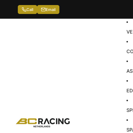
Call
Email
VE
CO
AS
ED
SP
SP