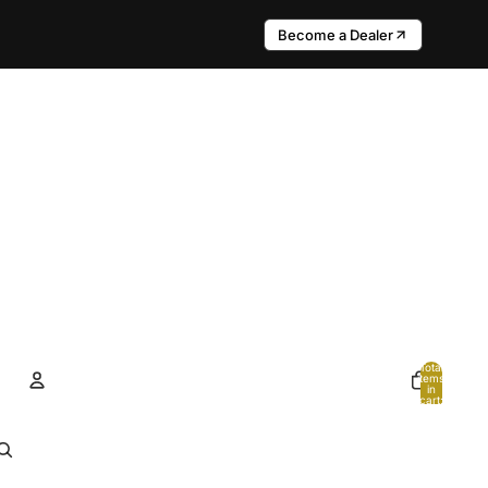
Become a Dealer
Total
items
in
cart:
0
Account
Other sign in options