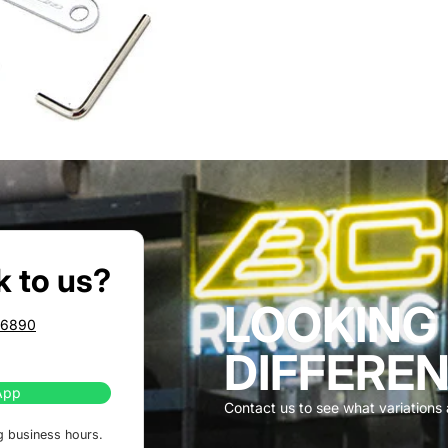
k to us?
LOOKING
86890
DIFFEREN
App
Contact us to see what variations a
g business hours.