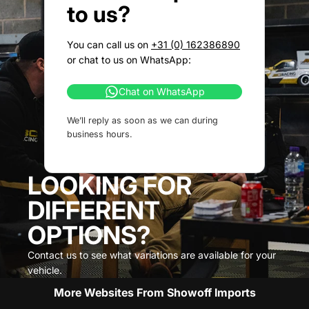
to us?
You can call us on
+31 (0) 162386890
or chat to us on WhatsApp:
Chat on WhatsApp
We’ll reply as soon as we can during
business hours.
LOOKING FOR
DIFFERENT
OPTIONS?
Contact us to see what variations are available for your
vehicle.
More Websites From Showoff Imports