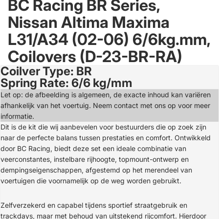
BC Racing BR Series,
Nissan Altima Maxima
L31/A34 (02-06) 6/6kg.mm,
Coilovers (D-23-BR-RA)
Coilver Type: BR
Open
Spring Rate: 6/6 kg/mm
image
in
Let op: de afbeelding is algemeen, de exacte inhoud kan variëren
full
afhankelijk van het voertuig. Neem contact met ons op voor meer
screen
informatie.
Dit is de kit die wij aanbevelen voor bestuurders die op zoek zijn
naar de perfecte balans tussen prestaties en comfort. Ontwikkeld
door BC Racing, biedt deze set een ideale combinatie van
veerconstantes, instelbare rijhoogte, topmount-ontwerp en
dempingseigenschappen, afgestemd op het merendeel van
voertuigen die voornamelijk op de weg worden gebruikt.
Zelfverzekerd en capabel tijdens sportief straatgebruik en
trackdays, maar met behoud van uitstekend rijcomfort. Hierdoor