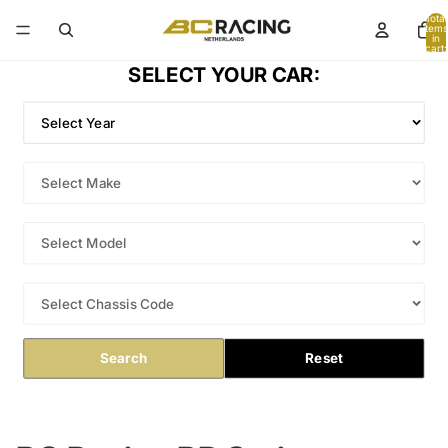
Total
items
in
cart:
0
SELECT YOUR CAR:
Search
Reset