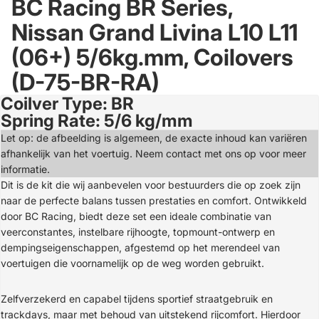
BC Racing BR Series,
Nissan Grand Livina L10 L11
(06+) 5/6kg.mm, Coilovers
(D-75-BR-RA)
Coilver Type: BR
Open
Spring Rate: 5/6 kg/mm
image
in
Let op: de afbeelding is algemeen, de exacte inhoud kan variëren
full
afhankelijk van het voertuig. Neem contact met ons op voor meer
screen
informatie.
Dit is de kit die wij aanbevelen voor bestuurders die op zoek zijn
naar de perfecte balans tussen prestaties en comfort. Ontwikkeld
door BC Racing, biedt deze set een ideale combinatie van
veerconstantes, instelbare rijhoogte, topmount-ontwerp en
dempingseigenschappen, afgestemd op het merendeel van
voertuigen die voornamelijk op de weg worden gebruikt.
Zelfverzekerd en capabel tijdens sportief straatgebruik en
trackdays, maar met behoud van uitstekend rijcomfort. Hierdoor