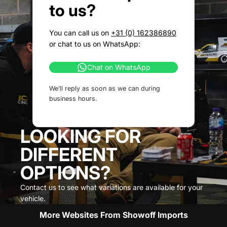
to us?
You can call us on
+31 (0) 162386890
or chat to us on WhatsApp:
Chat on WhatsApp
We’ll reply as soon as we can during
business hours.
LOOKING FOR
DIFFERENT
OPTIONS?
Contact us to see what variations are available for your
vehicle.
More Websites From Showoff Imports