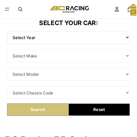
Total
items
in
cart:
0
SELECT YOUR CAR:
Search
Reset