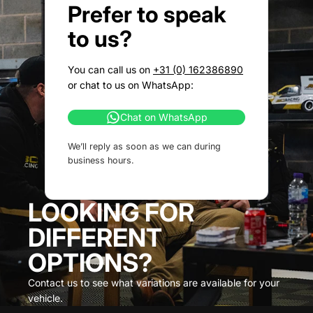
Prefer to speak
to us?
You can call us on
+31 (0) 162386890
or chat to us on WhatsApp:
Chat on WhatsApp
We’ll reply as soon as we can during
business hours.
LOOKING FOR
DIFFERENT
OPTIONS?
Contact us to see what variations are available for your
vehicle.