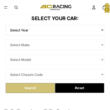
Total
items
in
cart:
0
SELECT YOUR CAR:
Search
Reset