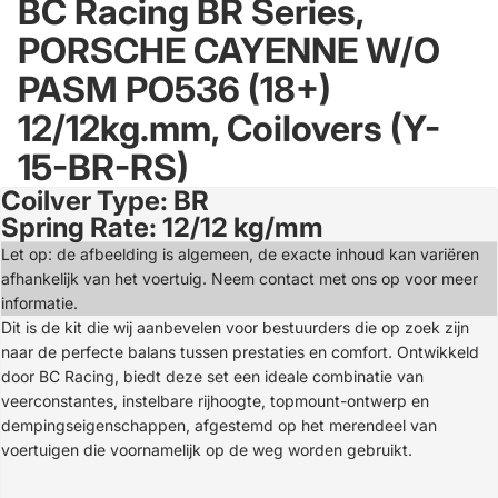
BC Racing BR Series,
PORSCHE CAYENNE W/O
PASM PO536 (18+)
12/12kg.mm, Coilovers (Y-
15-BR-RS)
Coilver Type: BR
Open
Spring Rate: 12/12 kg/mm
image
in
Let op: de afbeelding is algemeen, de exacte inhoud kan variëren
full
afhankelijk van het voertuig. Neem contact met ons op voor meer
screen
informatie.
Dit is de kit die wij aanbevelen voor bestuurders die op zoek zijn
naar de perfecte balans tussen prestaties en comfort. Ontwikkeld
door BC Racing, biedt deze set een ideale combinatie van
veerconstantes, instelbare rijhoogte, topmount-ontwerp en
dempingseigenschappen, afgestemd op het merendeel van
voertuigen die voornamelijk op de weg worden gebruikt.