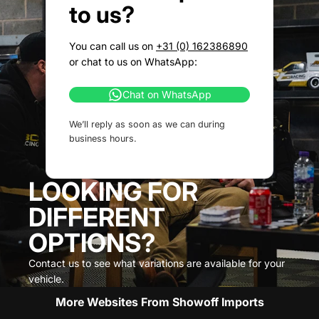
to us?
You can call us on
+31 (0) 162386890
or chat to us on WhatsApp:
Chat on WhatsApp
We’ll reply as soon as we can during
business hours.
LOOKING FOR
DIFFERENT
OPTIONS?
Contact us to see what variations are available for your
vehicle.
More Websites From Showoff Imports