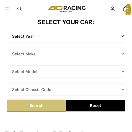
Total
items
in
cart:
0
SELECT YOUR CAR:
Search
Reset