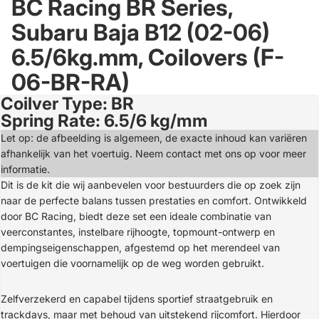
BC Racing BR Series,
Subaru Baja B12 (02-06)
6.5/6kg.mm, Coilovers (F-
06-BR-RA)
Coilver Type: BR
Open
Spring Rate: 6.5/6 kg/mm
image
in
Let op: de afbeelding is algemeen, de exacte inhoud kan variëren
full
afhankelijk van het voertuig. Neem contact met ons op voor meer
screen
informatie.
Dit is de kit die wij aanbevelen voor bestuurders die op zoek zijn
naar de perfecte balans tussen prestaties en comfort. Ontwikkeld
door BC Racing, biedt deze set een ideale combinatie van
veerconstantes, instelbare rijhoogte, topmount-ontwerp en
dempingseigenschappen, afgestemd op het merendeel van
voertuigen die voornamelijk op de weg worden gebruikt.
Zelfverzekerd en capabel tijdens sportief straatgebruik en
trackdays, maar met behoud van uitstekend rijcomfort. Hierdoor