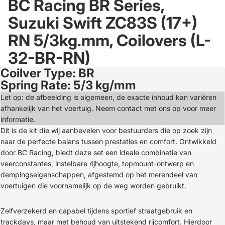
BC Racing BR Series,
Suzuki Swift ZC83S (17+)
RN 5/3kg.mm, Coilovers (L-
32-BR-RN)
Coilver Type: BR
Open
Spring Rate: 5/3 kg/mm
image
in
Let op: de afbeelding is algemeen, de exacte inhoud kan variëren
full
afhankelijk van het voertuig. Neem contact met ons op voor meer
screen
informatie.
Dit is de kit die wij aanbevelen voor bestuurders die op zoek zijn
naar de perfecte balans tussen prestaties en comfort. Ontwikkeld
door BC Racing, biedt deze set een ideale combinatie van
veerconstantes, instelbare rijhoogte, topmount-ontwerp en
dempingseigenschappen, afgestemd op het merendeel van
voertuigen die voornamelijk op de weg worden gebruikt.
Zelfverzekerd en capabel tijdens sportief straatgebruik en
trackdays, maar met behoud van uitstekend rijcomfort. Hierdoor