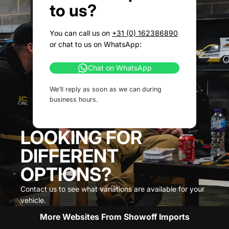
to us?
You can call us on
+31 (0) 162386890
or chat to us on WhatsApp:
Chat on WhatsApp
We’ll reply as soon as we can during
business hours.
LOOKING FOR
DIFFERENT
OPTIONS?
Contact us to see what variations are available for your
vehicle.
More Websites From Showoff Imports