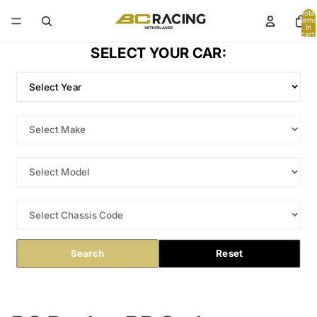
Total
items
in
cart:
0
SELECT YOUR CAR:
Search
Reset