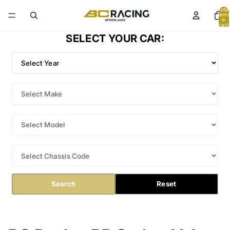
Total
items
in
cart:
0
SELECT YOUR CAR:
Search
Reset