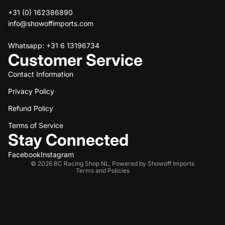
+31 (0) 162386890
info@showoffimports.com
Whatsapp: +31 6 13196734
Customer Service
Contact Information
Privacy Policy
Refund policy
Refund Policy
Privacy policy
Terms of service
Terms of Service
Stay Connected
Shipping policy
Contact information
Facebook
Instagram
© 2026
BC Racing Shop NL
,
Powered by Showoff Imports
Terms and Policies