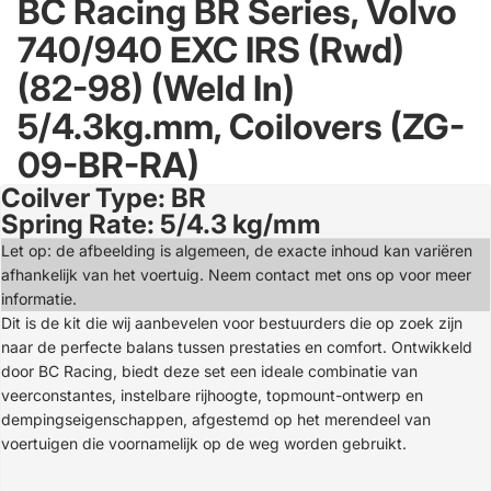
BC Racing BR Series, Volvo
740/940 EXC IRS (Rwd)
(82-98) (Weld In)
5/4.3kg.mm, Coilovers (ZG-
09-BR-RA)
Coilver Type: BR
Open
Spring Rate: 5/4.3 kg/mm
image
in
Let op: de afbeelding is algemeen, de exacte inhoud kan variëren
full
afhankelijk van het voertuig. Neem contact met ons op voor meer
screen
informatie.
Dit is de kit die wij aanbevelen voor bestuurders die op zoek zijn
naar de perfecte balans tussen prestaties en comfort. Ontwikkeld
door BC Racing, biedt deze set een ideale combinatie van
veerconstantes, instelbare rijhoogte, topmount-ontwerp en
dempingseigenschappen, afgestemd op het merendeel van
voertuigen die voornamelijk op de weg worden gebruikt.