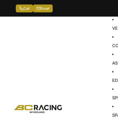
Call
Email
VE
CO
AS
ED
SP
SP