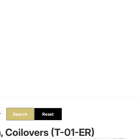
Orders
Profile
Search
Reset
 Coilovers (T-01-ER)