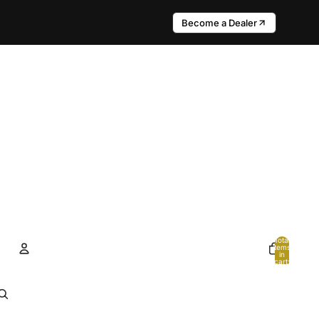
Become a Dealer
Total
items
in
cart:
0
Account
Other sign in options