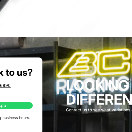
k to us?
LOOKING
86890
DIFFEREN
App
Contact us to see what variations a
g business hours.