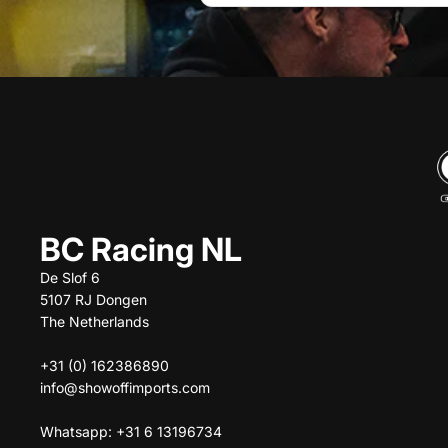
BC Racing NL
De Slof 6
5107 RJ Dongen
The Netherlands
+31 (0) 162386890
info@showoffimports.com
Whatsapp: +31 6 13196734