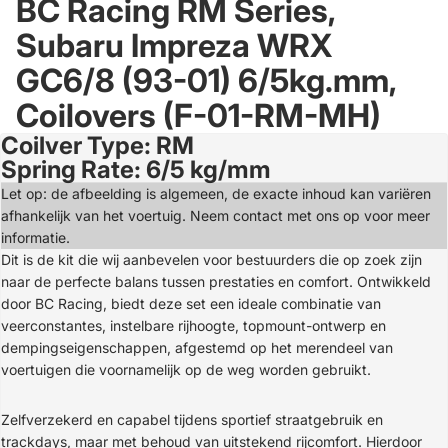
BC Racing RM Series,
Subaru Impreza WRX
GC6/8 (93-01) 6/5kg.mm,
Coilovers (F-01-RM-MH)
Coilver Type: RM
Open
Spring Rate: 6/5 kg/mm
image
in
Let op: de afbeelding is algemeen, de exacte inhoud kan variëren
full
afhankelijk van het voertuig. Neem contact met ons op voor meer
screen
informatie.
Dit is de kit die wij aanbevelen voor bestuurders die op zoek zijn
naar de perfecte balans tussen prestaties en comfort. Ontwikkeld
door BC Racing, biedt deze set een ideale combinatie van
veerconstantes, instelbare rijhoogte, topmount-ontwerp en
dempingseigenschappen, afgestemd op het merendeel van
voertuigen die voornamelijk op de weg worden gebruikt.
Zelfverzekerd en capabel tijdens sportief straatgebruik en
trackdays, maar met behoud van uitstekend rijcomfort. Hierdoor