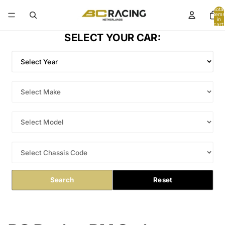
Total
items
in
cart:
0
SELECT YOUR CAR:
Search
Reset