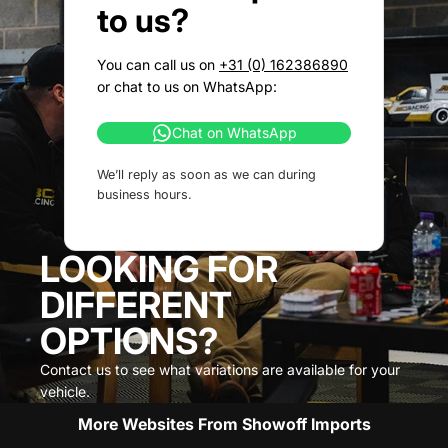
to us?
You can call us on
+31 (0) 162386890
or chat to us on WhatsApp:
Chat on WhatsApp
We’ll reply as soon as we can during
business hours.
LOOKING FOR
DIFFERENT
OPTIONS?
Contact us to see what variations are available for your
vehicle.
More Websites From Showoff Imports