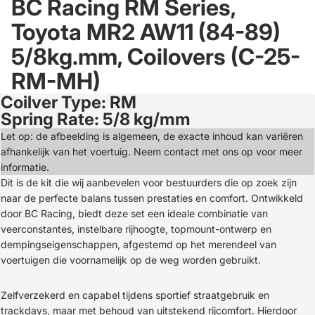
BC Racing RM Series,
Toyota MR2 AW11 (84-89)
5/8kg.mm, Coilovers (C-25-
RM-MH)
Coilver Type: RM
Open
Spring Rate: 5/8 kg/mm
image
in
Let op: de afbeelding is algemeen, de exacte inhoud kan variëren
full
afhankelijk van het voertuig. Neem contact met ons op voor meer
screen
informatie.
Dit is de kit die wij aanbevelen voor bestuurders die op zoek zijn
naar de perfecte balans tussen prestaties en comfort. Ontwikkeld
door BC Racing, biedt deze set een ideale combinatie van
veerconstantes, instelbare rijhoogte, topmount-ontwerp en
dempingseigenschappen, afgestemd op het merendeel van
voertuigen die voornamelijk op de weg worden gebruikt.
Zelfverzekerd en capabel tijdens sportief straatgebruik en
trackdays, maar met behoud van uitstekend rijcomfort. Hierdoor