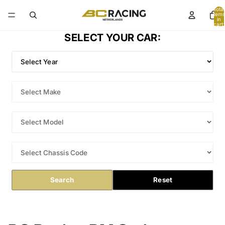
Total
items
in
cart:
0
SELECT YOUR CAR:
Search
Reset