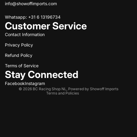
info@showoffimports.com
Whatsapp: +31 6 13196734
Customer Service
Contact Information
Privacy Policy
Refund policy
Refund Policy
Privacy policy
Terms of service
Terms of Service
Stay Connected
Shipping policy
Contact information
Facebook
Instagram
© 2026
BC Racing Shop NL
,
Powered by Showoff Imports
Terms and Policies