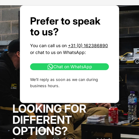
Prefer to speak
to us?
You can call us on
+31 (0) 162386890
or chat to us on WhatsApp:
Chat on WhatsApp
We’ll reply as soon as we can during
business hours.
LOOKING FOR
DIFFERENT
OPTIONS?