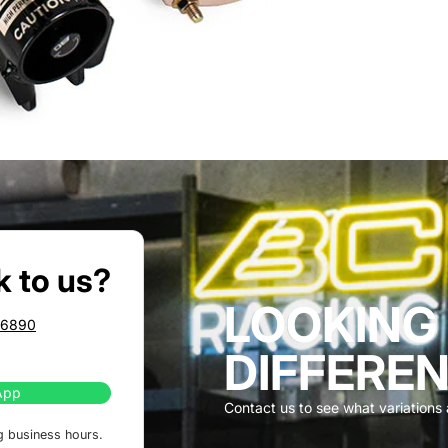
k to us?
LOOKING
86890
DIFFEREN
App
Contact us to see what variations a
g business hours.