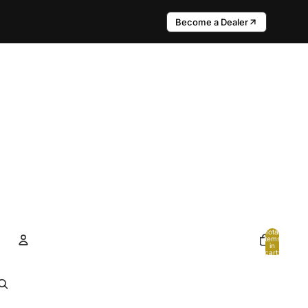
Become a Dealer
Total
items
in
cart:
0
Account
Other sign in options