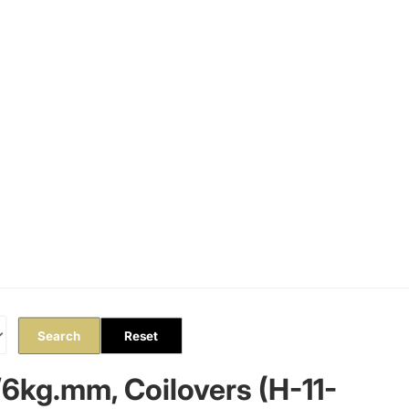
Orders
Profile
Search
Reset
/6kg.mm, Coilovers (H-11-