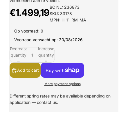
vermoeiend aan te voelen.
BC NL: 236873
€1.499,19
SKU: 33178
MPN: H-11-RM-MA
Op voorraad: 0
Voorraad verwacht op: 20/08/2026
Decrease
Increase
quantity
quantity
Add to cart
More payment options
Different spring rates may be available depending on
application —
contact us.