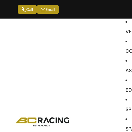
Call
Email
VE
CO
AS
ED
SP
SP