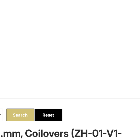
Orders
Profile
Search
Reset
.mm, Coilovers (ZH-01-V1-