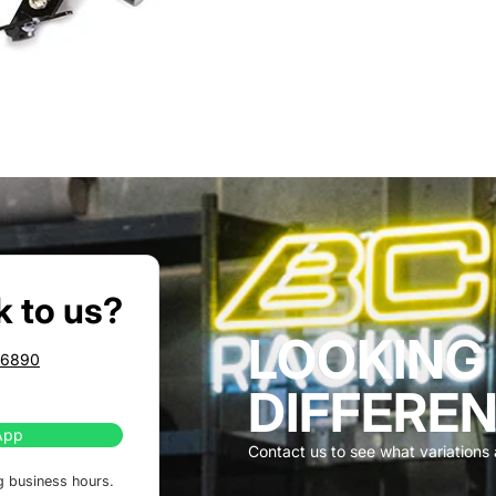
k to us?
LOOKING
86890
DIFFEREN
App
Contact us to see what variations a
g business hours.