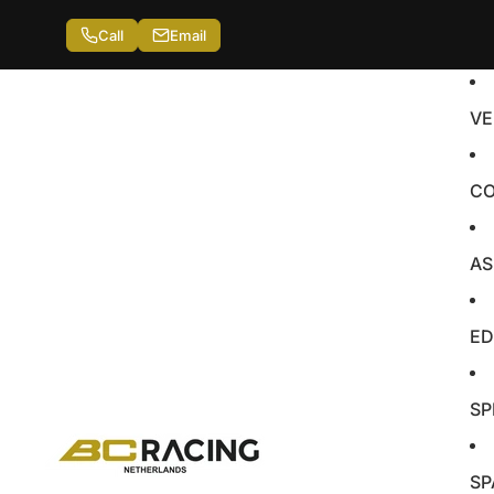
Call
Email
VE
CO
AS
ED
SP
SP