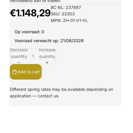
vermoeiend aan te voelen.
BC NL: 237887
€1.148,29
SKU: 33303
MPN: ZH-01-V1-VL
Op voorraad: 0
Voorraad verwacht op: 21/08/2026
Decrease
Increase
quantity
quantity
Add to cart
Different spring rates may be available depending on
application —
contact us.