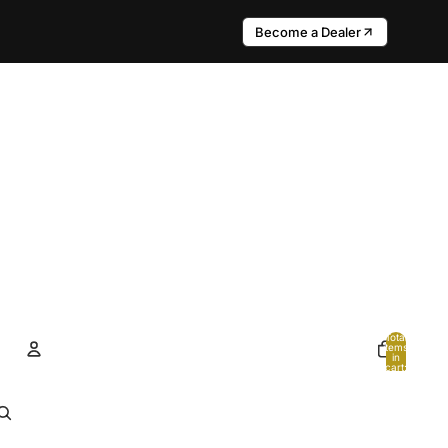
Become a Dealer
Total
items
in
cart:
0
Account
Other sign in options