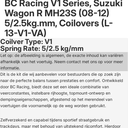
BC Racing V1 Series, Suzuki
Wagon R MH23S (08-12)
5/2.5kg.mm, Coilovers (L-
13-V1-VA)
Coilver Type: V1
Open
Spring Rate: 5/2.5 kg/mm
image
in
Let op: de afbeelding is algemeen, de exacte inhoud kan variëren
full
afhankelijk van het voertuig. Neem contact met ons op voor meer
screen
informatie.
Dit is de kit die wij aanbevelen voor bestuurders die op zoek zijn
naar de perfecte balans tussen prestaties en comfort. Ontwikkeld
door BC Racing, biedt deze set een ideale combinatie van
veerconstantes, instelbare rijhoogte, topmount-ontwerp en
dempingseigenschappen, afgestemd op het merendeel van
voertuigen die voornamelijk op de weg worden gebruikt.
Zelfverzekerd en capabel tijdens sportief straatgebruik en
trackdays, maar met behoud van uitstekend rijcomfort. Hierdoor