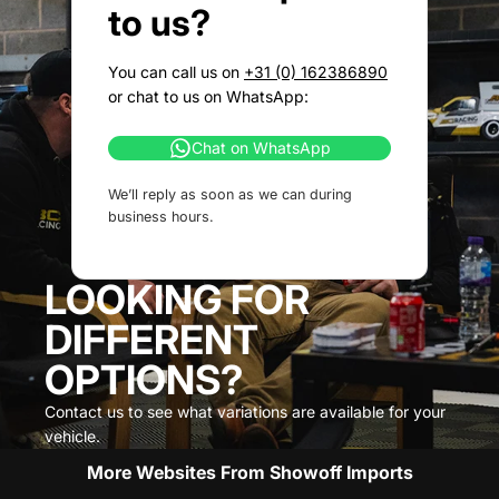
to us?
You can call us on
+31 (0) 162386890
or chat to us on WhatsApp:
Chat on WhatsApp
We’ll reply as soon as we can during
business hours.
LOOKING FOR
DIFFERENT
OPTIONS?
Contact us to see what variations are available for your
vehicle.
More Websites From Showoff Imports