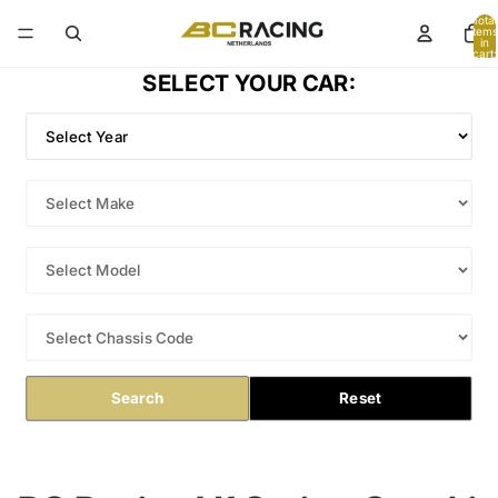
Total
items
in
cart:
0
SELECT YOUR CAR:
Search
Reset