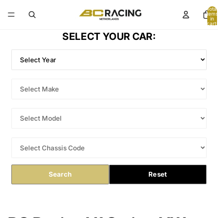
Total
items
in
cart:
0
SELECT YOUR CAR:
Search
Reset