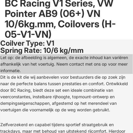
BC Racing V1 Series, VW
Pointer AB9 (06+) VN
10/6kg.mm, Coilovers (H-
05-V1-VN)
Coilver Type: V1
Open
Spring Rate: 10/6 kg/mm
image
in
Let op: de afbeelding is algemeen, de exacte inhoud kan variëren
full
afhankelijk van het voertuig. Neem contact met ons op voor meer
screen
informatie.
Dit is de kit die wij aanbevelen voor bestuurders die op zoek zijn
naar de perfecte balans tussen prestaties en comfort. Ontwikkeld
door BC Racing, biedt deze set een ideale combinatie van
veerconstantes, instelbare rijhoogte, topmount-ontwerp en
dempingseigenschappen, afgestemd op het merendeel van
voertuigen die voornamelijk op de weg worden gebruikt.
Zelfverzekerd en capabel tijdens sportief straatgebruik en
trackdays, maar met behoud van uitstekend rijcomfort. Hierdoor