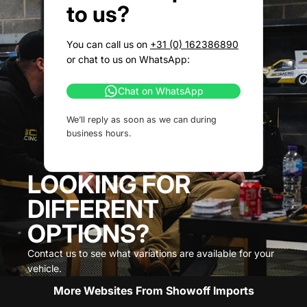
to us?
You can call us on
+31 (0) 162386890
or chat to us on WhatsApp:
Chat on WhatsApp
We’ll reply as soon as we can during
business hours.
LOOKING FOR
DIFFERENT
OPTIONS?
Contact us to see what variations are available for your
vehicle.
More Websites From Showoff Imports