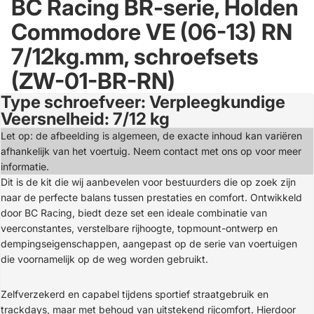
BC Racing BR-serie, Holden
Commodore VE (06-13) RN
7/12kg.mm, schroefsets
(ZW-01-BR-RN)
Type schroefveer: Verpleegkundige
Afbeelding
Veersnelheid: 7/12 kg
openen
in
Let op: de afbeelding is algemeen, de exacte inhoud kan variëren
volledig
afhankelijk van het voertuig. Neem contact met ons op voor meer
scherm
informatie.
Dit is de kit die wij aanbevelen voor bestuurders die op zoek zijn
naar de perfecte balans tussen prestaties en comfort. Ontwikkeld
door BC Racing, biedt deze set een ideale combinatie van
veerconstantes, verstelbare rijhoogte, topmount-ontwerp en
dempingseigenschappen, aangepast op de serie van voertuigen
die voornamelijk op de weg worden gebruikt.
Zelfverzekerd en capabel tijdens sportief straatgebruik en
trackdays, maar met behoud van uitstekend rijcomfort. Hierdoor