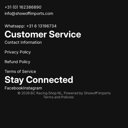
+31 (0) 162386890
info@showoffimports.com
Whatsapp: +31 6 13196734
Customer Service
Contact Information
Privacy Policy
Refund policy
Refund Policy
Privacy policy
Terms of service
Terms of Service
Stay Connected
Shipping policy
Contact information
Facebook
Instagram
© 2026
BC Racing Shop NL
,
Powered by Showoff Imports
Terms and Policies