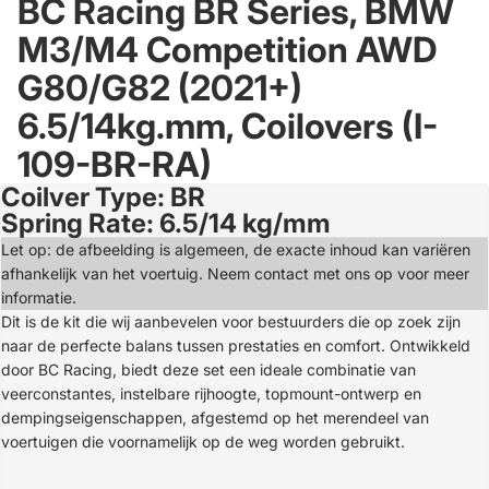
BC Racing BR Series, BMW
M3/M4 Competition AWD
G80/G82 (2021+)
6.5/14kg.mm, Coilovers (I-
109-BR-RA)
Coilver Type: BR
Open
Spring Rate: 6.5/14 kg/mm
image
in
Let op: de afbeelding is algemeen, de exacte inhoud kan variëren
full
afhankelijk van het voertuig. Neem contact met ons op voor meer
screen
informatie.
Dit is de kit die wij aanbevelen voor bestuurders die op zoek zijn
naar de perfecte balans tussen prestaties en comfort. Ontwikkeld
door BC Racing, biedt deze set een ideale combinatie van
veerconstantes, instelbare rijhoogte, topmount-ontwerp en
dempingseigenschappen, afgestemd op het merendeel van
voertuigen die voornamelijk op de weg worden gebruikt.