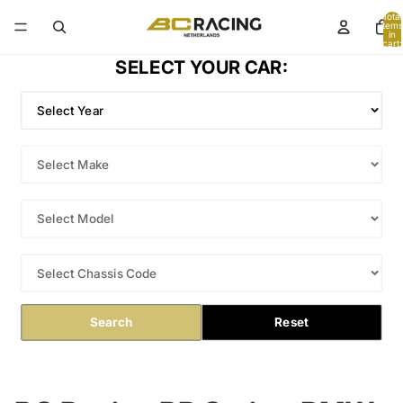
Total
items
in
cart:
0
SELECT YOUR CAR:
Search
Reset