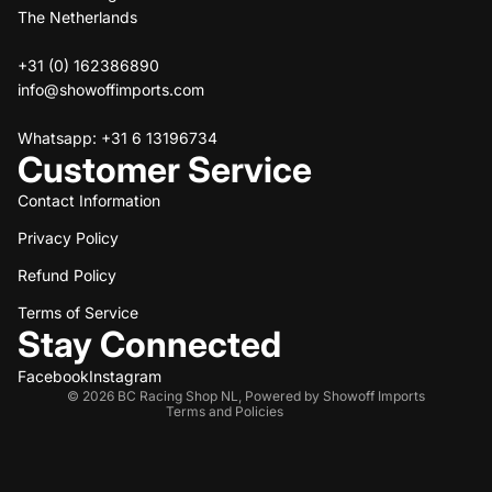
The Netherlands
+31 (0) 162386890
info@showoffimports.com
Whatsapp: +31 6 13196734
Customer Service
Contact Information
Privacy Policy
Refund policy
Refund Policy
Privacy policy
Terms of service
Terms of Service
Stay Connected
Shipping policy
Contact information
Facebook
Instagram
© 2026
BC Racing Shop NL
,
Powered by Showoff Imports
Terms and Policies