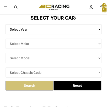
Total
items
in
cart:
0
SELECT YOUR CAR:
Search
Reset