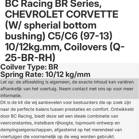
BC Racing BR Series,
CHEVROLET CORVETTE
(W/ spherial bottom
bushing) C5/C6 (97-13)
10/12kg.mm, Coilovers (Q-
25-BR-RH)
Coilver Type: BR
Open
Spring Rate: 10/12 kg/mm
image
in
Let op: de afbeelding is algemeen, de exacte inhoud kan variëren
full
afhankelijk van het voertuig. Neem contact met ons op voor meer
screen
informatie.
Dit is de kit die wij aanbevelen voor bestuurders die op zoek zijn
naar de perfecte balans tussen prestaties en comfort. Ontwikkeld
door BC Racing, biedt deze set een ideale combinatie van
veerconstantes, instelbare rijhoogte, topmount-ontwerp en
dempingseigenschappen, afgestemd op het merendeel van
voertuigen die voornamelijk op de weg worden gebruikt.