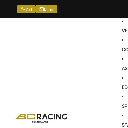
Call
Email
VE
CO
AS
ED
SP
SP