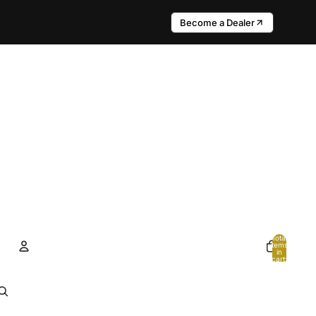
Become a Dealer
Total
items
in
cart:
0
Account
Other sign in options