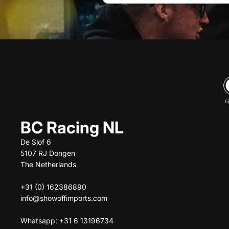
BC Racing NL
De Slof 6
5107 RJ Dongen
The Netherlands
+31 (0) 162386890
info@showoffimports.com
Whatsapp: +31 6 13196734