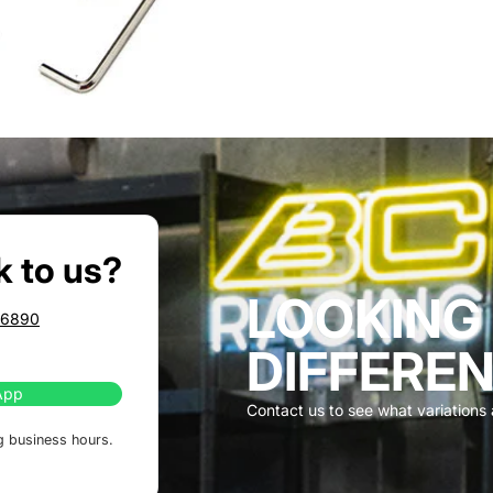
k to us?
LOOKING
86890
DIFFEREN
App
Contact us to see what variations a
g business hours.