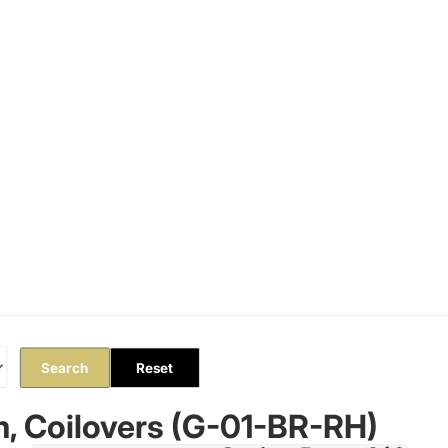
Orders
Profile
Search
Reset
, Coilovers (G-01-BR-RH)