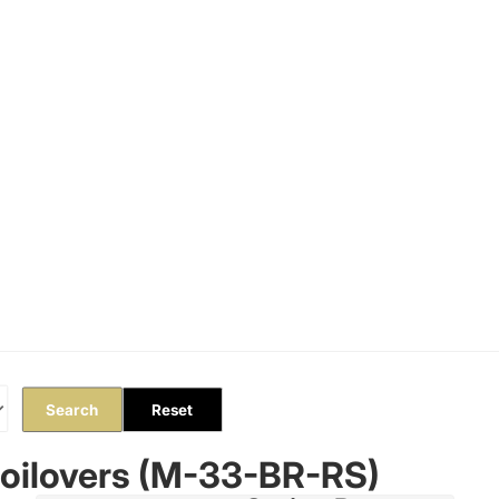
Orders
Profile
Search
Reset
Coilovers (M-33-BR-RS)