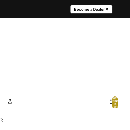
Become a Dealer
Total
items
in
cart:
0
Account
Other sign in options