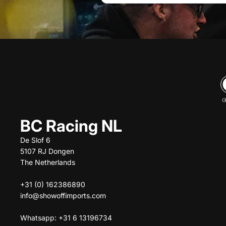
BC Racing NL
De Slof 6
5107 RJ Dongen
The Netherlands
+31 (0) 162386890
info@showoffimports.com
Whatsapp: +31 6 13196734