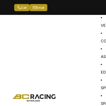
Call
Email
VE
CO
AS
ED
SP
SP