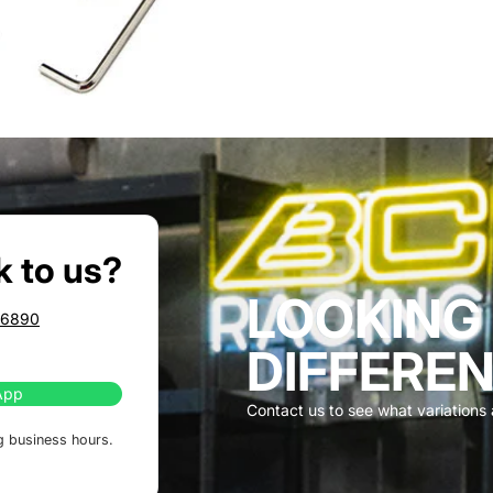
k to us?
LOOKING
86890
DIFFEREN
App
Contact us to see what variations a
g business hours.