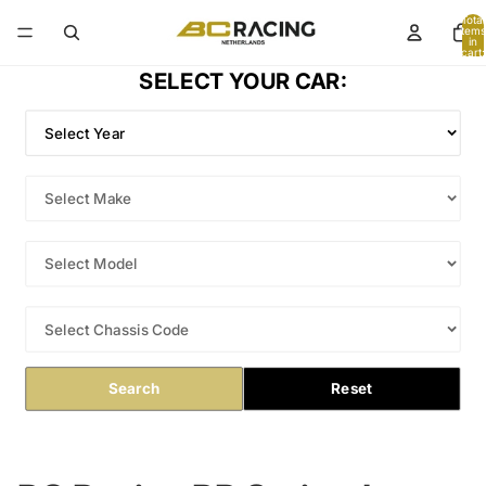
Total
items
in
cart:
0
SELECT YOUR CAR:
Search
Reset