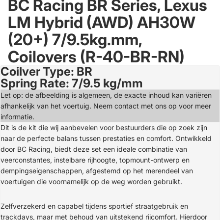
BC Racing BR Series, Lexus
LM Hybrid (AWD) AH30W
(20+) 7/9.5kg.mm,
Coilovers (R-40-BR-RN)
Coilver Type: BR
Open
Spring Rate: 7/9.5 kg/mm
image
in
Let op: de afbeelding is algemeen, de exacte inhoud kan variëren
full
afhankelijk van het voertuig. Neem contact met ons op voor meer
screen
informatie.
Dit is de kit die wij aanbevelen voor bestuurders die op zoek zijn
naar de perfecte balans tussen prestaties en comfort. Ontwikkeld
door BC Racing, biedt deze set een ideale combinatie van
veerconstantes, instelbare rijhoogte, topmount-ontwerp en
dempingseigenschappen, afgestemd op het merendeel van
voertuigen die voornamelijk op de weg worden gebruikt.
Zelfverzekerd en capabel tijdens sportief straatgebruik en
trackdays, maar met behoud van uitstekend rijcomfort. Hierdoor