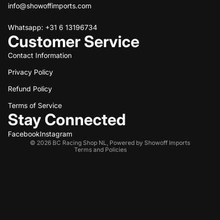
info@showoffimports.com
Whatsapp: +31 6 13196734
Customer Service
Contact Information
Privacy Policy
Refund policy
Refund Policy
Privacy policy
Terms of service
Terms of Service
Stay Connected
Shipping policy
Contact information
Facebook
Instagram
© 2026
BC Racing Shop NL
,
Powered by Showoff Imports
Terms and Policies