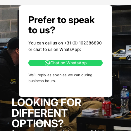
Prefer to speak
to us?
You can call us on
+31 (0) 162386890
or chat to us on WhatsApp:
Chat on WhatsApp
We’ll reply as soon as we can during
business hours.
LOOKING FOR
DIFFERENT
OPTIONS?