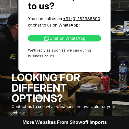
to us?
You can call us on
+31 (0) 162386890
or chat to us on WhatsApp:
Chat on WhatsApp
We’ll reply as soon as we can during
business hours.
LOOKING FOR
DIFFERENT
OPTIONS?
Contact us to see what variations are available for your
vehicle.
More Websites From Showoff Imports