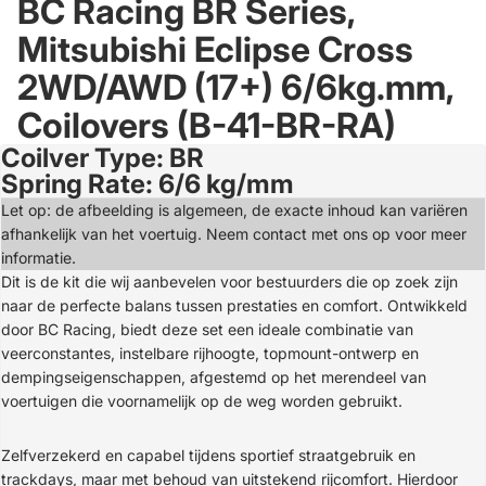
BC Racing BR Series,
Mitsubishi Eclipse Cross
2WD/AWD (17+) 6/6kg.mm,
Coilovers (B-41-BR-RA)
Coilver Type: BR
Open
Spring Rate: 6/6 kg/mm
image
in
Let op: de afbeelding is algemeen, de exacte inhoud kan variëren
full
afhankelijk van het voertuig. Neem contact met ons op voor meer
screen
informatie.
Dit is de kit die wij aanbevelen voor bestuurders die op zoek zijn
naar de perfecte balans tussen prestaties en comfort. Ontwikkeld
door BC Racing, biedt deze set een ideale combinatie van
veerconstantes, instelbare rijhoogte, topmount-ontwerp en
dempingseigenschappen, afgestemd op het merendeel van
voertuigen die voornamelijk op de weg worden gebruikt.
Zelfverzekerd en capabel tijdens sportief straatgebruik en
trackdays, maar met behoud van uitstekend rijcomfort. Hierdoor