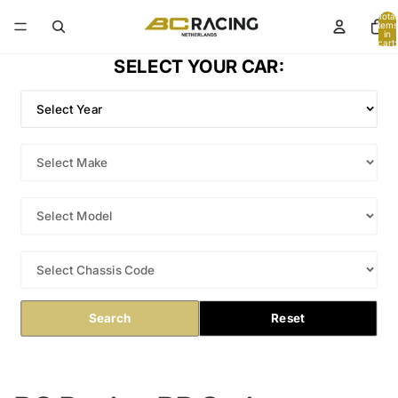
Total
items
in
cart:
0
SELECT YOUR CAR:
Search
Reset