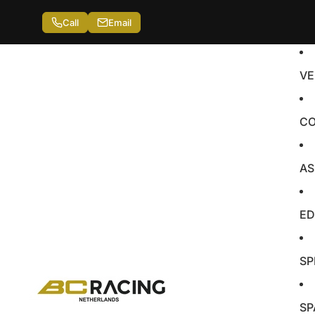
Call
Email
VE
CO
AS
ED
SP
SP