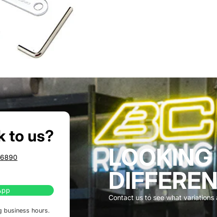
k to us?
LOOKING
86890
DIFFEREN
App
Contact us to see what variations a
g business hours.