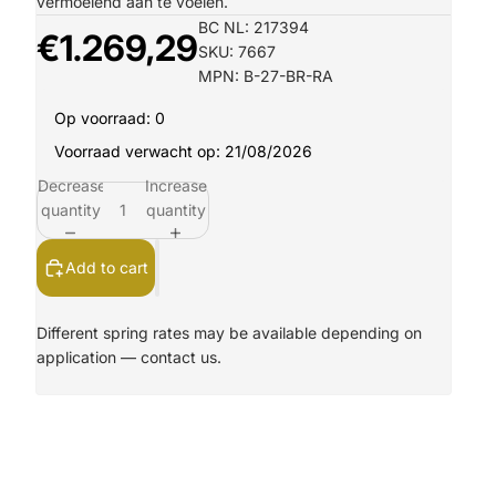
vermoeiend aan te voelen.
BC NL: 217394
€1.269,29
SKU: 7667
MPN: B-27-BR-RA
Op voorraad: 0
Voorraad verwacht op: 21/08/2026
Decrease
Increase
quantity
quantity
Add to cart
Different spring rates may be available depending on
application —
contact us.