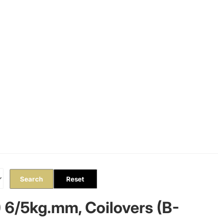
Orders
Profile
Search
Reset
 6/5kg.mm, Coilovers (B-