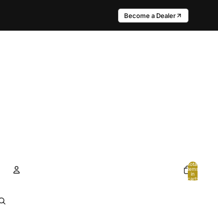
Become a Dealer
Total
items
in
cart:
0
Account
Other sign in options