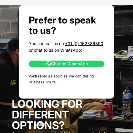
Prefer to speak
to us?
You can call us on
+31 (0) 162386890
or chat to us on WhatsApp:
Chat on WhatsApp
We’ll reply as soon as we can during
business hours.
LOOKING FOR
DIFFERENT
OPTIONS?