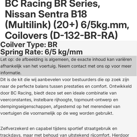
BC Racing BR Series,
Nissan Sentra B18
(Multilink) (20+) 6/5kg.mm,
Coilovers (D-132-BR-RA)
Coilver Type: BR
Open
Spring Rate: 6/5 kg/mm
image
in
Let op: de afbeelding is algemeen, de exacte inhoud kan variëren
full
afhankelijk van het voertuig. Neem contact met ons op voor meer
screen
informatie.
Dit is de kit die wij aanbevelen voor bestuurders die op zoek zijn
naar de perfecte balans tussen prestaties en comfort. Ontwikkeld
door BC Racing, biedt deze set een ideale combinatie van
veerconstantes, instelbare rijhoogte, topmount-ontwerp en
dempingseigenschappen, afgestemd op het merendeel van
voertuigen die voornamelijk op de weg worden gebruikt.
Zelfverzekerd en capabel tijdens sportief straatgebruik en
trackdays, maar met behoud van uitstekend rijcomfort. Hierdoor