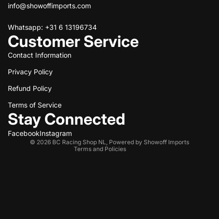
info@showoffimports.com
Whatsapp: +31 6 13196734
Customer Service
Contact Information
Privacy Policy
Refund policy
Refund Policy
Privacy policy
Terms of service
Terms of Service
Stay Connected
Shipping policy
Contact information
Facebook
Instagram
© 2026
BC Racing Shop NL
,
Powered by Showoff Imports
Terms and Policies