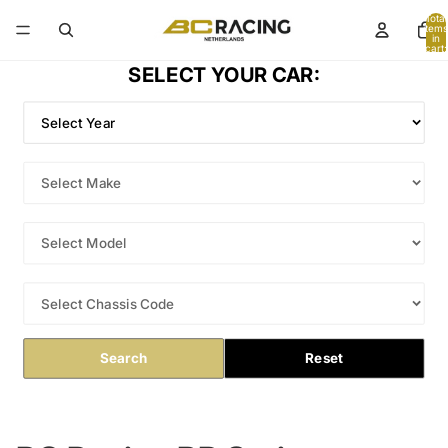
Total
items
in
cart:
0
SELECT YOUR CAR:
Search
Reset