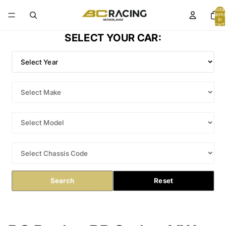
Total
items
in
cart:
0
SELECT YOUR CAR:
Search
Reset