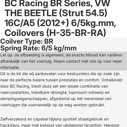
BC Racing BR Series, VW
THE BEETLE (Strut 54.5)
16C/A5 (2012+) 6/5kg.mm,
Coilovers (H-35-BR-RA)
Coilver Type: BR
Open
Spring Rate: 6/5 kg/mm
image
in
Let op: de afbeelding is algemeen, de exacte inhoud kan variëren
full
afhankelijk van het voertuig. Neem contact met ons op voor meer
screen
informatie.
Dit is de kit die wij aanbevelen voor bestuurders die op zoek zijn
naar de perfecte balans tussen prestaties en comfort. Ontwikkeld
door BC Racing, biedt deze set een ideale combinatie van
veerconstantes, instelbare rijhoogte, topmount-ontwerp en
dempingseigenschappen, afgestemd op het merendeel van
voertuigen die voornamelijk op de weg worden gebruikt.
Zelfverzekerd en capabel tijdens sportief straatgebruik en
trackdays, maar met behoud van uitstekend rijcomfort. Hierdoor