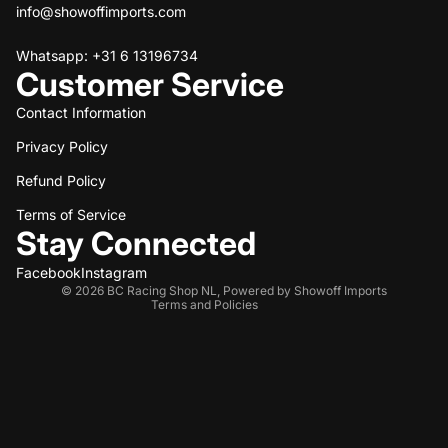
info@showoffimports.com
Whatsapp: +31 6 13196734
Customer Service
Contact Information
Privacy Policy
Refund policy
Refund Policy
Privacy policy
Terms of service
Terms of Service
Stay Connected
Shipping policy
Contact information
Facebook
Instagram
© 2026
BC Racing Shop NL
,
Powered by Showoff Imports
Terms and Policies