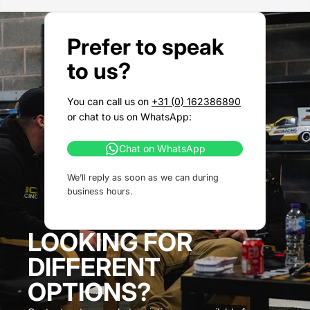
Prefer to speak
to us?
You can call us on
+31 (0) 162386890
or chat to us on WhatsApp:
Chat on WhatsApp
We’ll reply as soon as we can during
business hours.
LOOKING FOR
DIFFERENT
OPTIONS?