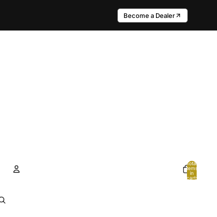
Become a Dealer
Total
items
in
cart:
0
Account
Other sign in options