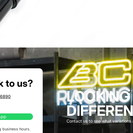
k to us?
LOOKING
86890
DIFFEREN
App
Contact us to see what variations a
g business hours.