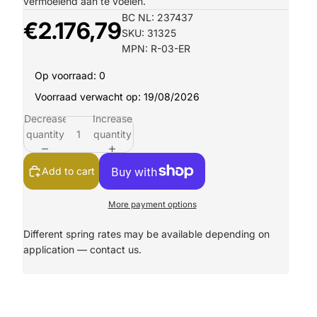
vermoeiend aan te voelen.
BC NL: 237437
€2.176,79
SKU: 31325
MPN: R-03-ER
Op voorraad: 0
Voorraad verwacht op: 19/08/2026
Decrease
Increase
quantity
quantity
Add to cart
More payment options
Different spring rates may be available depending on
application —
contact us.