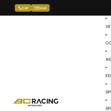
Call
Email
VE
CO
AS
ED
SP
SP