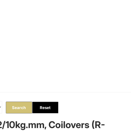
Orders
Profile
Search
Reset
2/10kg.mm, Coilovers (R-