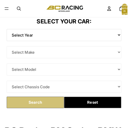
Total
items
in
cart:
0
SELECT YOUR CAR:
Search
Reset