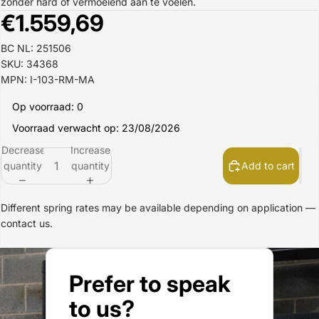
zonder hard of vermoeiend aan te voelen.
€1.559,69
BC NL: 251506
SKU: 34368
MPN: I-103-RM-MA
Op voorraad: 0
Voorraad verwacht op: 23/08/2026
Decrease
Increase
quantity
quantity
Add to cart
Different spring rates may be available depending on application —
contact us.
Prefer to speak
to us?