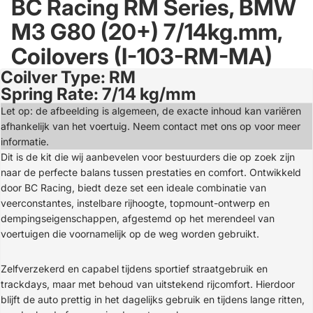
BC Racing RM Series, BMW
M3 G80 (20+) 7/14kg.mm,
Coilovers (I-103-RM-MA)
Coilver Type: RM
Open
Spring Rate: 7/14 kg/mm
image
in
Let op: de afbeelding is algemeen, de exacte inhoud kan variëren
full
afhankelijk van het voertuig. Neem contact met ons op voor meer
screen
informatie.
Dit is de kit die wij aanbevelen voor bestuurders die op zoek zijn
naar de perfecte balans tussen prestaties en comfort. Ontwikkeld
door BC Racing, biedt deze set een ideale combinatie van
veerconstantes, instelbare rijhoogte, topmount-ontwerp en
dempingseigenschappen, afgestemd op het merendeel van
voertuigen die voornamelijk op de weg worden gebruikt.
Zelfverzekerd en capabel tijdens sportief straatgebruik en
trackdays, maar met behoud van uitstekend rijcomfort. Hierdoor
blijft de auto prettig in het dagelijks gebruik en tijdens lange ritten,