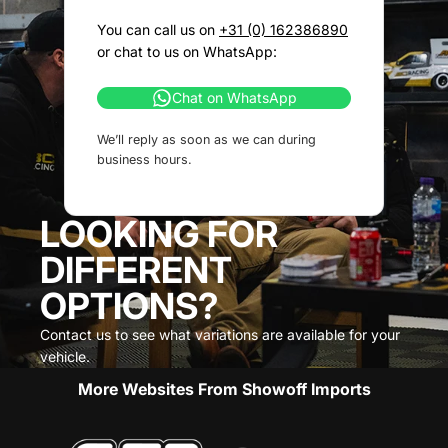
You can call us on
+31 (0) 162386890
or chat to us on WhatsApp:
Chat on WhatsApp
We’ll reply as soon as we can during
business hours.
LOOKING FOR
DIFFERENT
OPTIONS?
Contact us to see what variations are available for your
vehicle.
More Websites From Showoff Imports