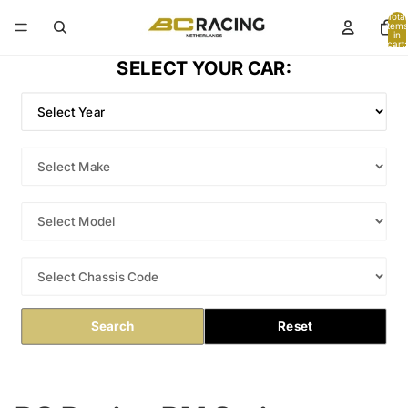
Total
items
in
cart:
0
SELECT YOUR CAR:
Search
Reset