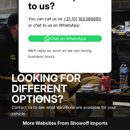
to us?
You can call us on
+31 (0) 162386890
or chat to us on WhatsApp:
Chat on WhatsApp
We’ll reply as soon as we can during
business hours.
LOOKING FOR
DIFFERENT
OPTIONS?
Contact us to see what variations are available for your
vehicle.
More Websites From Showoff Imports