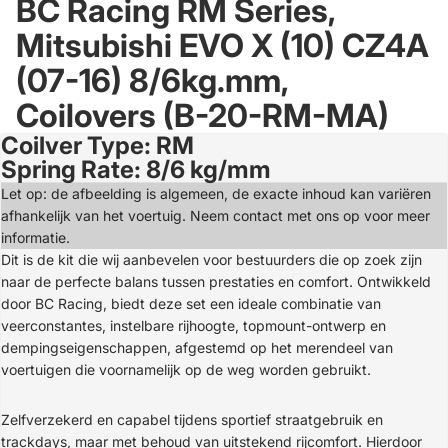
BC Racing RM Series,
Mitsubishi EVO X (10) CZ4A
(07-16) 8/6kg.mm,
Coilovers (B-20-RM-MA)
Coilver Type: RM
Open
Spring Rate: 8/6 kg/mm
image
in
Let op: de afbeelding is algemeen, de exacte inhoud kan variëren
full
afhankelijk van het voertuig. Neem contact met ons op voor meer
screen
informatie.
Dit is de kit die wij aanbevelen voor bestuurders die op zoek zijn
naar de perfecte balans tussen prestaties en comfort. Ontwikkeld
door BC Racing, biedt deze set een ideale combinatie van
veerconstantes, instelbare rijhoogte, topmount-ontwerp en
dempingseigenschappen, afgestemd op het merendeel van
voertuigen die voornamelijk op de weg worden gebruikt.
Zelfverzekerd en capabel tijdens sportief straatgebruik en
trackdays, maar met behoud van uitstekend rijcomfort. Hierdoor