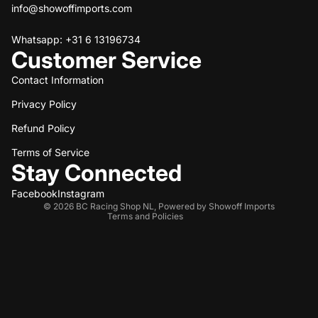
info@showoffimports.com
Whatsapp: +31 6 13196734
Customer Service
Contact Information
Privacy Policy
Refund policy
Refund Policy
Privacy policy
Terms of service
Terms of Service
Stay Connected
Shipping policy
Contact information
Facebook
Instagram
© 2026
BC Racing Shop NL
,
Powered by Showoff Imports
Terms and Policies