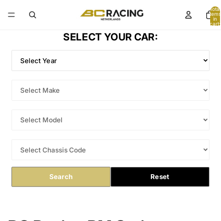
Total
items
in
cart:
0
SELECT YOUR CAR:
Search
Reset