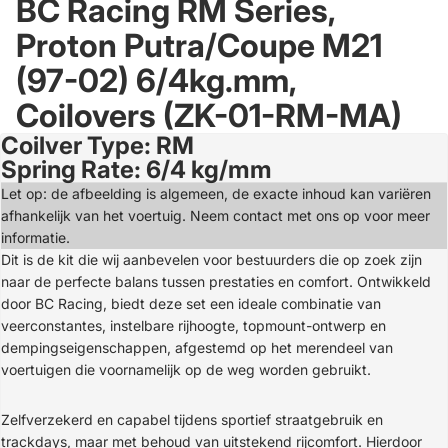
BC Racing RM Series,
Proton Putra/Coupe M21
(97-02) 6/4kg.mm,
Coilovers (ZK-01-RM-MA)
Coilver Type: RM
Open
Spring Rate: 6/4 kg/mm
image
in
Let op: de afbeelding is algemeen, de exacte inhoud kan variëren
full
afhankelijk van het voertuig. Neem contact met ons op voor meer
screen
informatie.
Dit is de kit die wij aanbevelen voor bestuurders die op zoek zijn
naar de perfecte balans tussen prestaties en comfort. Ontwikkeld
door BC Racing, biedt deze set een ideale combinatie van
veerconstantes, instelbare rijhoogte, topmount-ontwerp en
dempingseigenschappen, afgestemd op het merendeel van
voertuigen die voornamelijk op de weg worden gebruikt.
Zelfverzekerd en capabel tijdens sportief straatgebruik en
trackdays, maar met behoud van uitstekend rijcomfort. Hierdoor