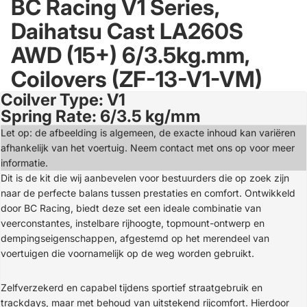
BC Racing V1 Series,
Daihatsu Cast LA260S
AWD (15+) 6/3.5kg.mm,
Coilovers (ZF-13-V1-VM)
Coilver Type: V1
Open
Spring Rate: 6/3.5 kg/mm
image
in
Let op: de afbeelding is algemeen, de exacte inhoud kan variëren
full
afhankelijk van het voertuig. Neem contact met ons op voor meer
screen
informatie.
Dit is de kit die wij aanbevelen voor bestuurders die op zoek zijn
naar de perfecte balans tussen prestaties en comfort. Ontwikkeld
door BC Racing, biedt deze set een ideale combinatie van
veerconstantes, instelbare rijhoogte, topmount-ontwerp en
dempingseigenschappen, afgestemd op het merendeel van
voertuigen die voornamelijk op de weg worden gebruikt.
Zelfverzekerd en capabel tijdens sportief straatgebruik en
trackdays, maar met behoud van uitstekend rijcomfort. Hierdoor