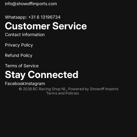
info@showoffimports.com
Whatsapp: +31 6 13196734
Customer Service
Contact Information
Privacy Policy
Refund policy
Refund Policy
Privacy policy
Terms of service
Terms of Service
Stay Connected
Shipping policy
Contact information
Facebook
Instagram
© 2026
BC Racing Shop NL
,
Powered by Showoff Imports
Terms and Policies