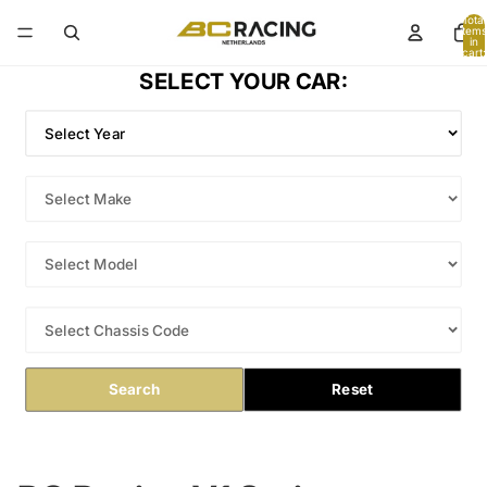
Total
items
in
cart:
0
SELECT YOUR CAR:
Search
Reset