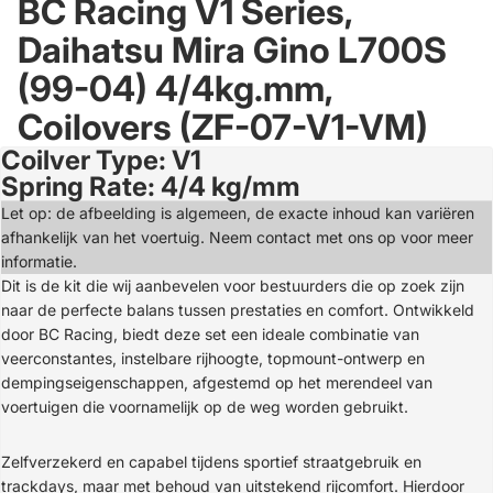
BC Racing V1 Series,
Daihatsu Mira Gino L700S
(99-04) 4/4kg.mm,
Coilovers (ZF-07-V1-VM)
Coilver Type: V1
Open
Spring Rate: 4/4 kg/mm
image
in
Let op: de afbeelding is algemeen, de exacte inhoud kan variëren
full
afhankelijk van het voertuig. Neem contact met ons op voor meer
screen
informatie.
Dit is de kit die wij aanbevelen voor bestuurders die op zoek zijn
naar de perfecte balans tussen prestaties en comfort. Ontwikkeld
door BC Racing, biedt deze set een ideale combinatie van
veerconstantes, instelbare rijhoogte, topmount-ontwerp en
dempingseigenschappen, afgestemd op het merendeel van
voertuigen die voornamelijk op de weg worden gebruikt.
Zelfverzekerd en capabel tijdens sportief straatgebruik en
trackdays, maar met behoud van uitstekend rijcomfort. Hierdoor