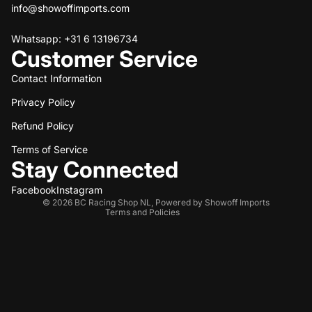
info@showoffimports.com
Whatsapp: +31 6 13196734
Customer Service
Contact Information
Privacy Policy
Refund policy
Refund Policy
Privacy policy
Terms of service
Terms of Service
Stay Connected
Shipping policy
Contact information
Facebook
Instagram
© 2026
BC Racing Shop NL
,
Powered by Showoff Imports
Terms and Policies