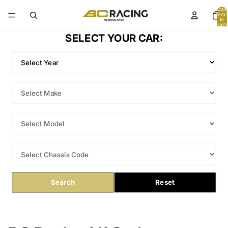
Total
items
in
cart:
0
SELECT YOUR CAR:
Search
Reset