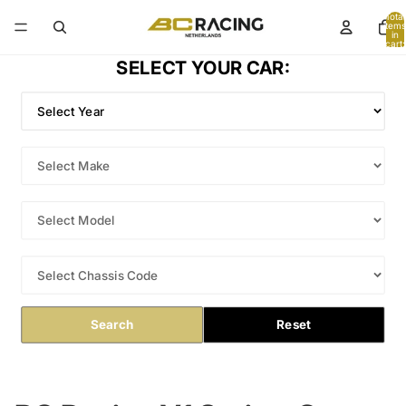
Total
items
in
cart:
0
SELECT YOUR CAR:
Search
Reset