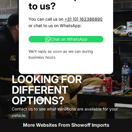
to us?
You can call us on
+31 (0) 162386890
or chat to us on WhatsApp:
Chat on WhatsApp
We’ll reply as soon as we can during
business hours.
LOOKING FOR
DIFFERENT
OPTIONS?
Contact us to see what variations are available for your
vehicle.
More Websites From Showoff Imports