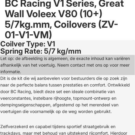
BC Racing V1 Series, Great
Wall Voleex V80 (10+)
5/7kg.mm, Coilovers (ZV-
01-V1-VM)
Coilver Type: V1
Open
Spring Rate: 5/7 kg/mm
image
in
Let op: de afbeelding is algemeen, de exacte inhoud kan variëren
full
afhankelijk van het voertuig. Neem contact met ons op voor meer
screen
informatie.
Dit is de kit die wij aanbevelen voor bestuurders die op zoek zijn
naar de perfecte balans tussen prestaties en comfort. Ontwikkeld
door BC Racing, biedt deze set een ideale combinatie van
veerconstantes, instelbare rijhoogte, topmount-ontwerp en
dempingseigenschappen, afgestemd op het merendeel van
voertuigen die voornamelijk op de weg worden gebruikt.
Zelfverzekerd en capabel tijdens sportief straatgebruik en
trackdays, maar met behoud van uitstekend rijcomfort. Hierdoor