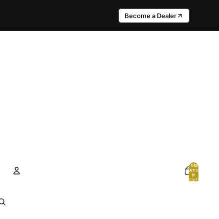
Become a Dealer
Total
items
in
cart:
0
Account
Other sign in options