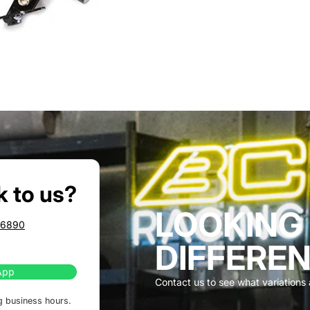
k to us?
LOOKING
86890
DIFFEREN
App
Contact us to see what variations a
g business hours.