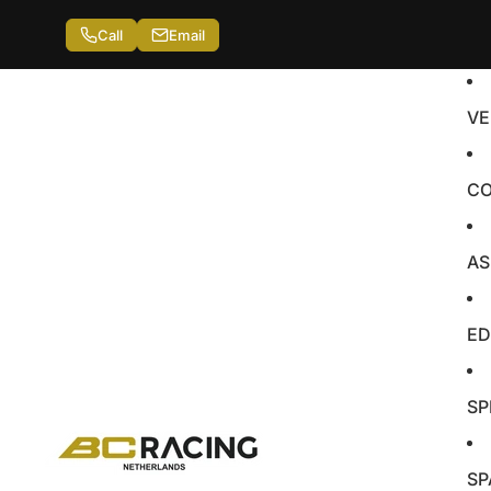
Call
Email
VE
CO
AS
ED
SP
SP