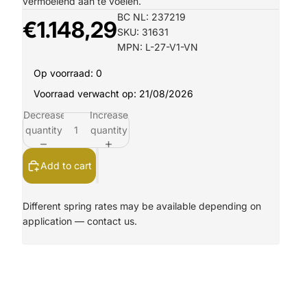
vermoeiend aan te voelen.
BC NL: 237219
€1.148,29
SKU: 31631
MPN: L-27-V1-VN
Op voorraad: 0
Voorraad verwacht op: 21/08/2026
Decrease
Increase
quantity
quantity
Add to cart
Different spring rates may be available depending on
application —
contact us.