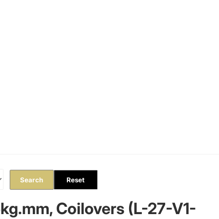
Orders
Profile
Search
Reset
5kg.mm, Coilovers (L-27-V1-