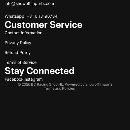
info@showoffimports.com
Whatsapp: +31 6 13196734
Customer Service
Contact Information
Privacy Policy
Refund policy
Refund Policy
Privacy policy
Terms of service
Terms of Service
Stay Connected
Shipping policy
Contact information
Facebook
Instagram
© 2026
BC Racing Shop NL
,
Powered by Showoff Imports
Terms and Policies