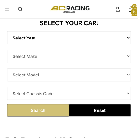
Total
items
in
cart:
0
SELECT YOUR CAR:
Search
Reset