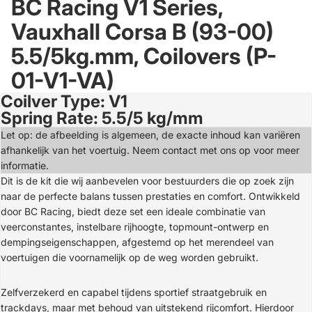
BC Racing V1 Series,
Vauxhall Corsa B (93-00)
5.5/5kg.mm, Coilovers (P-
01-V1-VA)
Coilver Type: V1
Open
Spring Rate: 5.5/5 kg/mm
image
in
Let op: de afbeelding is algemeen, de exacte inhoud kan variëren
full
afhankelijk van het voertuig. Neem contact met ons op voor meer
screen
informatie.
Dit is de kit die wij aanbevelen voor bestuurders die op zoek zijn
naar de perfecte balans tussen prestaties en comfort. Ontwikkeld
door BC Racing, biedt deze set een ideale combinatie van
veerconstantes, instelbare rijhoogte, topmount-ontwerp en
dempingseigenschappen, afgestemd op het merendeel van
voertuigen die voornamelijk op de weg worden gebruikt.
Zelfverzekerd en capabel tijdens sportief straatgebruik en
trackdays, maar met behoud van uitstekend rijcomfort. Hierdoor