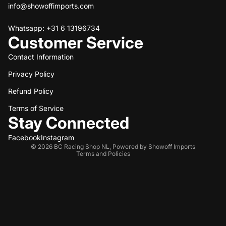
info@showoffimports.com
Whatsapp: +31 6 13196734
Customer Service
Contact Information
Privacy Policy
Refund policy
Refund Policy
Privacy policy
Terms of service
Terms of Service
Stay Connected
Shipping policy
Contact information
Facebook
Instagram
© 2026
BC Racing Shop NL
,
Powered by Showoff Imports
Terms and Policies