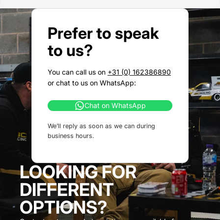
Prefer to speak
to us?
You can call us on
+31 (0) 162386890
or chat to us on WhatsApp:
Chat on WhatsApp
We’ll reply as soon as we can during
business hours.
LOOKING FOR
DIFFERENT
OPTIONS?