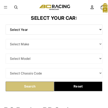
Total
items
in
cart:
0
SELECT YOUR CAR:
Search
Reset