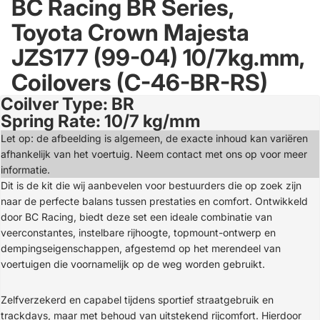
BC Racing BR Series,
Toyota Crown Majesta
JZS177 (99-04) 10/7kg.mm,
Coilovers (C-46-BR-RS)
Coilver Type: BR
Open
Spring Rate: 10/7 kg/mm
image
in
Let op: de afbeelding is algemeen, de exacte inhoud kan variëren
full
afhankelijk van het voertuig. Neem contact met ons op voor meer
screen
informatie.
Dit is de kit die wij aanbevelen voor bestuurders die op zoek zijn
naar de perfecte balans tussen prestaties en comfort. Ontwikkeld
door BC Racing, biedt deze set een ideale combinatie van
veerconstantes, instelbare rijhoogte, topmount-ontwerp en
dempingseigenschappen, afgestemd op het merendeel van
voertuigen die voornamelijk op de weg worden gebruikt.
Zelfverzekerd en capabel tijdens sportief straatgebruik en
trackdays, maar met behoud van uitstekend rijcomfort. Hierdoor