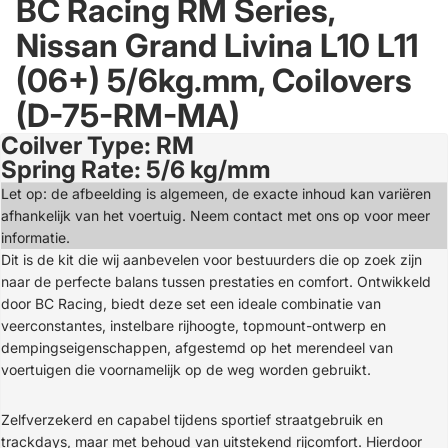
BC Racing RM Series,
Nissan Grand Livina L10 L11
(06+) 5/6kg.mm, Coilovers
(D-75-RM-MA)
Coilver Type: RM
Open
Spring Rate: 5/6 kg/mm
image
in
Let op: de afbeelding is algemeen, de exacte inhoud kan variëren
full
afhankelijk van het voertuig. Neem contact met ons op voor meer
screen
informatie.
Dit is de kit die wij aanbevelen voor bestuurders die op zoek zijn
naar de perfecte balans tussen prestaties en comfort. Ontwikkeld
door BC Racing, biedt deze set een ideale combinatie van
veerconstantes, instelbare rijhoogte, topmount-ontwerp en
dempingseigenschappen, afgestemd op het merendeel van
voertuigen die voornamelijk op de weg worden gebruikt.
Zelfverzekerd en capabel tijdens sportief straatgebruik en
trackdays, maar met behoud van uitstekend rijcomfort. Hierdoor