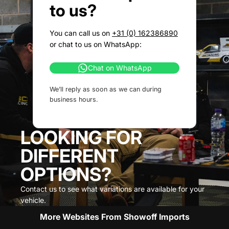
to us?
You can call us on
+31 (0) 162386890
or chat to us on WhatsApp:
Chat on WhatsApp
We’ll reply as soon as we can during
business hours.
LOOKING FOR
DIFFERENT
OPTIONS?
Contact us to see what variations are available for your
vehicle.
More Websites From Showoff Imports