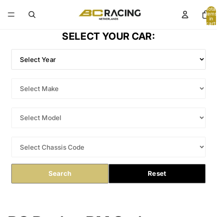
Total
items
in
cart:
0
SELECT YOUR CAR:
Search
Reset